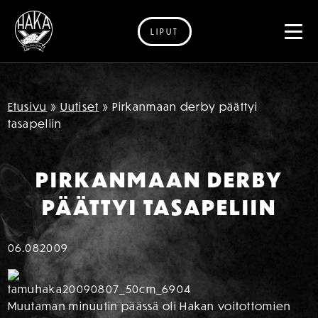
LIPUT
Siirry sisältöön
Etusivu
»
Uutiset
»
Pirkanmaan derby päättyi
tasapeliin
PIRKANMAAN DERBY
PÄÄTTYI TASAPELIIN
06.08
2009
Muutaman minuutin päässä oli Hakan voitottomien