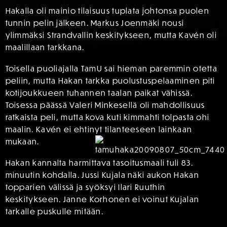
Hakalla oli mainio tilaisuus tuplata johtonsa puolen
tunnin pelin jälkeen. Markus Joenmäki nousi
ylimmäksi Strandvallin keskitykseen, mutta Kavén oli
maalillaan tarkkana.
Toisella puoliajalla TamU sai hieman paremmin otetta
peliin, mutta Hakan tarkka puolustuspelaaminen piti
kotijoukkueen tuhannen taalan paikat vähissä.
Toisessa päässä Valeri Minkesellä oli mahdollisuus
ratkaista peli, mutta kova kuti kimmahti tolpasta ohi
maalin. Kavén ei ehtinyt tilanteeseen lainkaan
mukaan.
Hakan kannalta harmittava tasoitusmaali tuli 83.
minuutin kohdalla. Jussi Kujala näki aukon Hakan
topparien välissä ja syöksyi Ilari Ruuthin
keskitykseen. Janne Korhonen ei voinut Kujalan
tarkalle puskulle mitään.