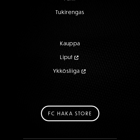
Tukirengas
Kauppa
Liput
Ykkösliiga
FC HAKA STORE