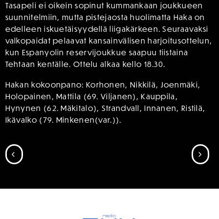
Tasapeli ei oikein sopinut kummankaan joukkueen
suunnitelmiin, mutta pistejaosta huolimatta Haka on
edelleen iskuetäisyydellä liigakärkeen. Seuraavaksi
valkopaidat pelaavat kansainvälisen harjoitusottelun,
kun Espanyolin reservijoukkue saapuu tiistaina
Tehtaan kentälle. Ottelu alkaa kello 18.30.
Hakan kokoonpano: Korhonen, Nikkilä, Joenmäki,
Holopainen, Mattila (69. Viljanen), Kauppila,
Hynynen (62. Mäkitalo), Strandvall, Innanen, Ristilä,
Ikävalko (79. Minkenen(var.)).
SIIRRY EDELLISEEN
SII
SPONSORIT