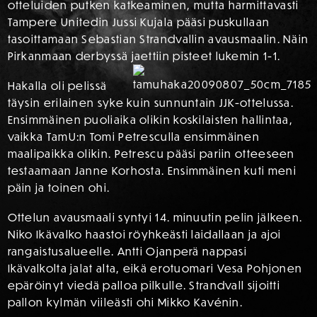
otteluiden putken katkeaminen, mutta harmittavasti
Tampere Unitedin Jussi Kujala pääsi puskullaan
tasoittamaan Sebastian Strandvallin avausmaalin. Näin
Pirkanmaan derbyssä jaettiin pisteet lukemin 1-1.
Hakalla oli pelissä
täysin erilainen syke kuin sunnuntain JJK-ottelussa.
Ensimmäinen puoliaika olikin koskilaisten hallintaa,
vaikka TamU:n Tomi Petresculla ensimmäinen
maalipaikka olikin. Petrescu pääsi pariin otteeseen
testaamaan Janne Korhosta. Ensimmäinen kuti meni
päin ja toinen ohi.
Ottelun avausmaali syntyi 14. minuutin pelin jälkeen.
Niko Ikävalko haastoi röyhkeästi laidallaan ja ajoi
rangaistusalueelle. Antti Ojanperä nappasi
Ikävalkolta jalat alta, eikä erotuomari Vesa Pohjonen
epäröinyt viedä palloa pilkulle. Strandvall sijoitti
pallon kylmän viileästi ohi Mikko Kavénin.