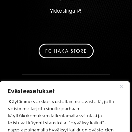
Ykkösliiga
FC HAKA STORE
Evästeasetukset
Käytämme verkkosivustollamme evästeitä, jotta
voisimme tarjota sinulle parhaan
käyttökokemuksen tallentamalla valintasi ja
toistuvat käynnit sivustolla. "Hyväksy kaikki"-
nappia painamalla hyväksyt kaikkien evästeiden