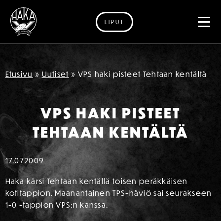
LIPUT
Siirry sisältöön
Etusivu
»
Uutiset
»
VPS haki pisteet Tehtaan kentältä
VPS HAKI PISTEET
TEHTAAN KENTÄLTÄ
17.07
2009
Haka kärsi Tehtaan kentällä toisen peräkkäisen
kotitappion. Maanantainen TPS-häviö sai seurakseen
1-0 -tappion VPS:n kanssa.