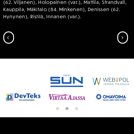
(62. Viljanen), Holopainen (var.), Mattila, Strandvall,
Kauppila, Mäkitalo (84. Minkenen), Denissen (62.
Hynynen), Ristilä, Innanen (var.).
SIIRRY EDELLISEEN
SII
SPONSORIT