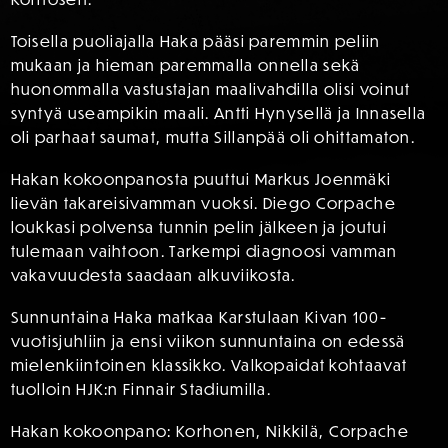
Toisella puoliajalla Haka pääsi paremmin peliin
mukaan ja hieman paremmalla onnella sekä
huonommalla vastustajan maalivahdilla olisi voinut
syntyä useampikin maali. Antti Hynysellä ja Innasella
oli parhaat saumat, mutta Sillanpää oli ohittamaton.
Hakan kokoonpanosta puuttui Markus Joenmäki
lievän takareisivamman vuoksi. Diego Corpache
loukkasi polvensa tunnin pelin jälkeen ja joutui
tulemaan vaihtoon. Tarkempi diagnoosi vamman
vakavuudesta saadaan alkuviikosta.
Sunnuntaina Haka matkaa Karstulaan Kivan 100-
vuotisjuhliin ja ensi viikon sunnuntaina on edessä
mielenkiintoinen klassikko. Valkopaidat kohtaavat
tuolloin HJK:n Finnair Stadiumilla.
Hakan kokoonpano: Korhonen, Nikkilä, Corpache