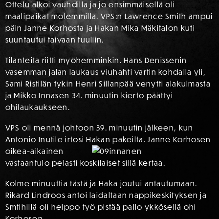
Ottelu alkoi vauhdilla ja jo ensimmäisellä oli
maalipaikat molemmilla. VPS:n Lawrence Smith ampui
päin Janne Korhosta ja Hakan Mika Mäkitalon kuti
suuntautui taivaan tuuliin.
Tilanteita riitti myöhemminkin. Hans Denissenin
vasemman jalan laukaus viuhahti vartin kohdalla yli,
Sami Ristilän tykin Henri Sillanpää venytti alakulmasta
ja Mikko Innasen 34. minuutin kierto päättyi
ohilaukaukseen.
VPS oli mennä johtoon 39. minuutin jälkeen, kun
Antonio Inutile irtosi Hakan p
akeilta. Janne Korhosen
oikea-aikainen
vastaantulo pelasti koskilaiset sillä kertaa.
Kolme minuuttia tästä ja Haka joutui antautumaan.
Rikard Lindroos antoi laidaltaan nappikeskityksen ja
Smtihillä oli helppo työ pistää pallo ykkösellä ohi
Korhosen.