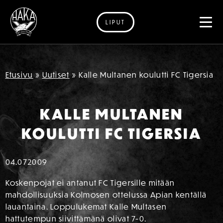
LIPUT
Siirry sisältöön
Etusivu
»
Uutiset
»
Kalle Multanen koulutti FC Tigersia
KALLE MULTANEN
KOULUTTI FC TIGERSIA
04.07
2009
Koskenpojat ei antanut FC Tigersille mitään
mahdollisuuksia Kolmosen ottelussa Apian kentällä
lauantaina. Loppulukemat Kalle Multasen
hattutempun siivittämänä olivat 7-0.