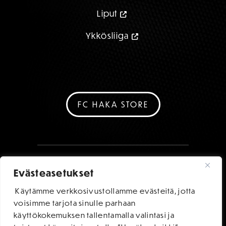
Liput
Ykkösliiga
FC HAKA STORE
Evästeasetukset
Käytämme verkkosivustollamme evästeitä, jotta
voisimme tarjota sinulle parhaan
käyttökokemuksen tallentamalla valintasi ja