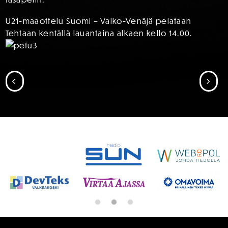
U21-maaottelu Suomi – Valko-Venäjä pelataan
Tehtaan kentällä lauantaina alkaen kello 14.00.
SIIRRY EDELLISEEN
SII
SPONSORIT