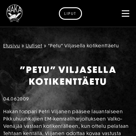
LIPUT
Siirry sisältöön
Etusivu
»
Uutiset
»
”Petu” Viljasella kotikenttäetu
”PETU” VILJASELLA
KOTIKENTTÄETU
04.06
2009
Hakan toppari Petri Viljanen pääsee lauantaiseen
Pikkuhuuhkajien EM-kenraaliharjoitukseen Valko-
Venäjää vastaan kotikentälleen, kun ottelu pelataan
Tehtaan kentällä. Viljanen odottaa kovaa vastusta