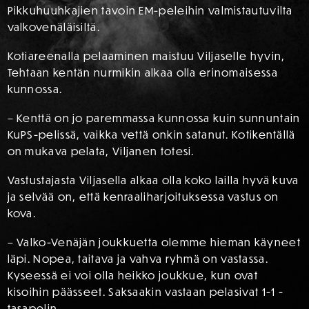
Pikkuhuuhkajien tavoin EM-peleihin valmistautuvilta
valkovenäläisiltä.
Kotiareenalla pelaaminen maistuu Viljaselle hyvin,
Tehtaan kentän nurmikin alkaa olla erinomaisessa
kunnossa.
– Kenttä on jo paremmassa kunnossa kuin sunnuntain
KuPS-pelissä, vaikka vettä onkin satanut. Kotikentällä
on mukava pelata, Viljanen totesi.
Vastustajasta Viljasella alkaa olla koko lailla hyvä kuva
ja selvää on, että kenraaliharjoituksessa vastus on
kova.
– Valko-Venäjän joukkuetta olemme hieman käyneet
läpi. Nopea, taitava ja vahva ryhmä on vastassa.
Kyseessä ei voi olla heikko joukkue, kun ovat
kisoihin päässeet. Saksaakin vastaan pelasivat 1-1 -
tasapelin.