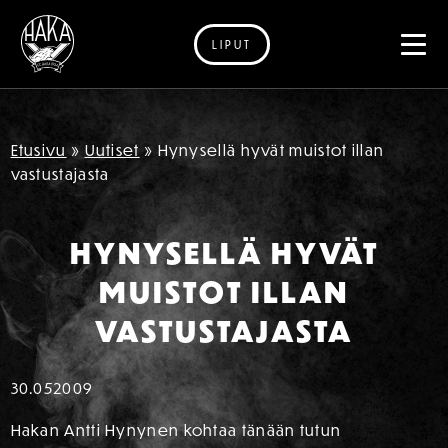
LIPUT
Siirry sisältöön
Etusivu
»
Uutiset
»
Hynysellä hyvät muistot illan
vastustajasta
HYNYSELLÄ HYVÄT
MUISTOT ILLAN
VASTUSTAJASTA
30.05
2009
Hakan Antti Hynynen kohtaa tänään tutun