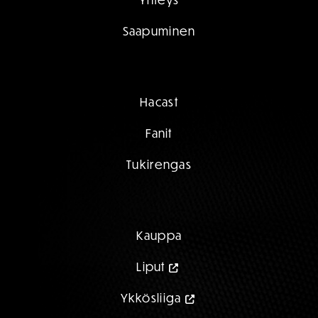
Saapuminen
Hacast
Fanit
Tukirengas
Kauppa
Liput
Ykkösliiga