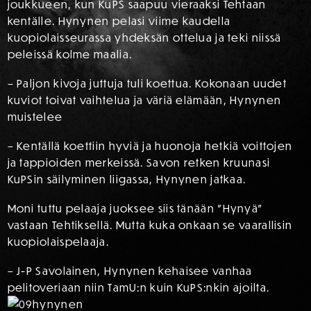
joukkueen, kun KuPS saapuu vieraaksi Tehtaan
kentälle. Hynynen pelasi viime kaudella
kuopiolaisseurassa yhdeksän ottelua ja teki niissä
peleissä kolme maalia.
– Paljon kivoja juttuja tuli koettua. Kokonaan uudet
kuviot toivat vaihtelua ja väriä elämään, Hynynen
muistelee
– Kentällä koettiin hyviä ja huonoja hetkiä voittojen
ja tappioiden merkeissä. Savon retken kruunasi
KuPSin säilyminen liigassa, Hynynen jatkaa.
Moni tuttu pelaaja juoksee siis tänään ”Hynyä”
vastaan Tehtiksellä. Mutta kuka onkaan se vaarallisin
kuopiolaispelaaja.
– J-P Savolainen, Hynynen kehaisee vanhaa
pelitoveriaan niin TamU:n kuin KuPS:nkin ajoilta.