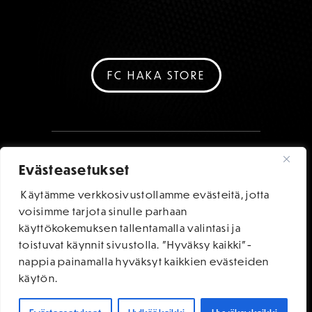
FC HAKA STORE
Evästeasetukset
Käytämme verkkosivustollamme evästeitä, jotta
voisimme tarjota sinulle parhaan
käyttökokemuksen tallentamalla valintasi ja
toistuvat käynnit sivustolla. "Hyväksy kaikki"-
nappia painamalla hyväksyt kaikkien evästeiden
käytön.