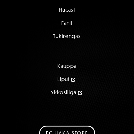
Hacast
Fanit
Tukirengas
Kauppa
Liput
Ykkösliiga
FC HAKA STORE