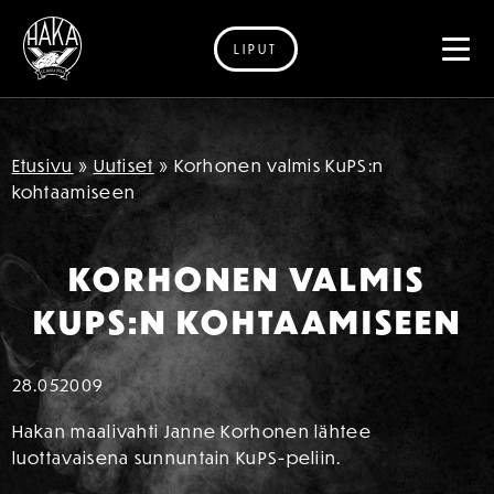
LIPUT
Siirry sisältöön
Etusivu
»
Uutiset
»
Korhonen valmis KuPS:n
kohtaamiseen
KORHONEN VALMIS
KUPS:N KOHTAAMISEEN
28.05
2009
Hakan maalivahti Janne Korhonen lähtee
luottavaisena sunnuntain KuPS-peliin.