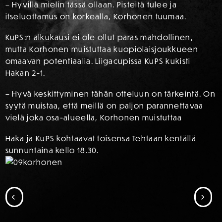
– Hyvillä mielin tässä ollaan. Pisteitä tulee ja
itseluottamus on korkealla, Korhonen tuumaa.
KuPS:n alkukausi ei ole ollut paras mahdollinen,
mutta Korhonen muistuttaa kuopiolaisjoukkueen
omaavan potentiaalia. Liigacupissa KuPS kukisti
Hakan 2-1.
– Hyvä keskittyminen tähän otteluun on tärkeintä. On
syytä muistaa, että meillä on paljon parannettavaa
vielä joka osa-alueella, Korhonen muistuttaa
Haka ja KuPS kohtaavat toisensa Tehtaan kentällä
sunnuntaina kello 18.30.
SIIRRY EDELLISEEN
SII