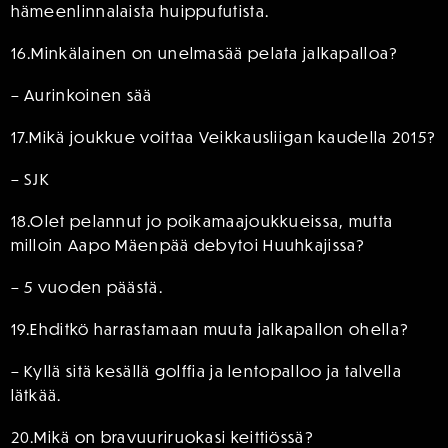
hämeenlinnalaista huippufutista.
16.Minkälainen on unelmasää pelata jalkapalloa?
– Aurinkoinen sää
17.Mikä joukkue voittaa Veikkausliigan kaudella 2015?
– SJK
18.Olet pelannut jo poikamaajoukkueissa, mutta
milloin Aapo Mäenpää debytoi Huuhkajissa?
– 5 vuoden päästä.
19.Ehditkö harrastamaan muuta jalkapallon ohella?
– Kyllä sitä kesällä golffia ja lentopalloo ja talvella
lätkää.
20.Mikä on bravuuriruokasi keittiössä?