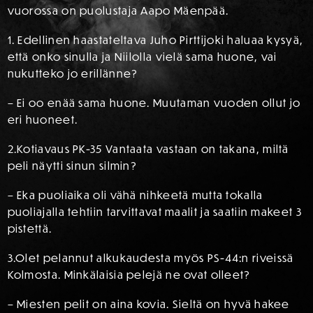
vuorossa on puolustaja Aapo Mäenpää.
1. Edellinen haastateltava Juho Pirttijoki haluaa kysyä,
että onko sinulla ja Niilolla vielä sama huone, vai
nukutteko jo erillänne?
– Ei oo enää sama huone. Muutaman vuoden ollut jo
eri huoneet.
2.Kotiavaus PK-35 Vantaata vastaan on takana, miltä
peli näytti sinun silmin?
– Eka puoliaika oli vähä nihkeetä mutta tokalla
puoliajalla tehtiin tarvittavat maalit ja saatiin makeet 3
pistettä.
3.Olet pelannut alkukaudesta myös PS-44:n riveissä
Kolmosta. Minkälaisia pelejä ne ovat olleet?
– Miesten pelit on aina kovia. Sieltä on hyvä hakee