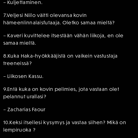
– Kuljettaminen.
7.Veljesi Niilo väitti olevansa kovin
hämeenlinnalaisfutaaja. Oletko samaa mieltä?
– Kaveri kuvittelee itsestään vähän liikoja, en ole
samaa mieltä.
8.Kuka Haka-hyökkääjistä on vaikein vastustaja
treeneissä?
– Liikosen Kassu.
9.Entä kuka on kovin pelimies, jota vastaan olet
pelannut urallasi?
– Zacharias Faour
10.Keksi itsellesi kysymys ja vastaa siihen? Mikä on
lempiruoka ?