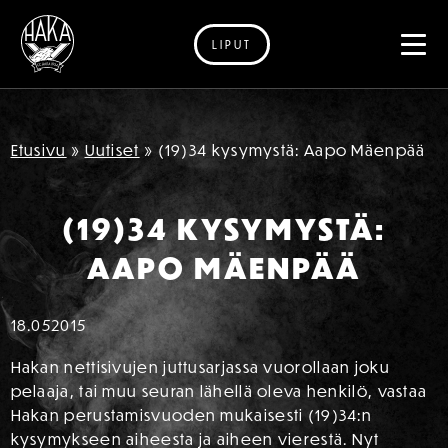
LIPUT
Siirry sisältöön
Etusivu
»
Uutiset
»
(19)34 kysymystä: Aapo Mäenpää
(19)34 KYSYMYSTÄ:
AAPO MÄENPÄÄ
18.05
2015
Hakan nettisivujen juttusarjassa vuorollaan joku
pelaaja, tai muu seuran lähellä oleva henkilö, vastaa
Hakan perustamisvuoden mukaisesti (19)34:n
kysymykseen aiheesta ja aiheen vierestä. Nyt