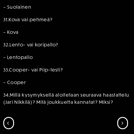
– Suolainen
31.Kova vai pehmeä?
– Kova
32.Lento- vai koripallo?
– Lentopallo
33.Cooper- vai Piip-testi?
– Cooper
34.Millä kysymyksellä aloitetaan seuraava haastattelu
(Jari Nikkilä)? Mitä joukkuetta kannatat? Miksi?
SIIRRY EDELLISEEN
SII