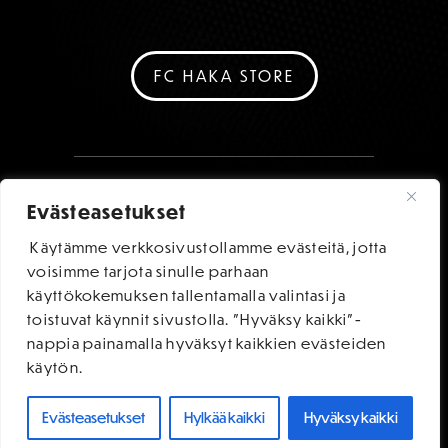
FC HAKA STORE
Evästeasetukset
Käytämme verkkosivustollamme evästeitä, jotta
voisimme tarjota sinulle parhaan
käyttökokemuksen tallentamalla valintasi ja
toistuvat käynnit sivustolla. "Hyväksy kaikki"-
nappia painamalla hyväksyt kaikkien evästeiden
käytön.
Evästeasetukset
Hylkää kaikki
Hyväksy kaikki
OSTA LIPUT