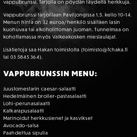
vappubrunssi. Tarjolla on pöydän täydeltä herkkuja.
Vappubrunssi tarjoillaan Paviljongissa 1.5. kello 10-14.
Menun hinta on 32 euroa/henkilö sisältäen lasin
kuohuvaa tai alkoholittoman juoman. Tunnelmaa on
kohottamassa myös Valkeakosken mieslaulajat.
Lisätietoja saa Hakan toimistolta (toimisto@fchaka.fi
tai 03 5845 364).
VAPPUBRUNSSIN MENU:
Juustomestarin caesar-salaatti
Hedelmäinen broiler-pastasalaatti
Lohi-perunasalaatti
Katkarapusalaatti
Marinoidut herkkusienet ja kasvikset
Avocado-salsa
Paahdettua sipulia