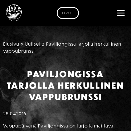
LIPUT
Siirry sisältöön
Etusivu
»
Uutiset
»
Paviljongissa tarjolla herkullinen
vappubrunssi
PAVILJONGISSA
TARJOLLA HERKULLINEN
VAPPUBRUNSSI
28.04
2015
Vappupäivänä Paviljongissa on tarjolla maittava