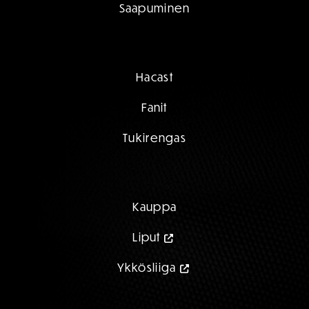
Saapuminen
Hacast
Fanit
Tukirengas
Kauppa
Liput
Ykkösliiga