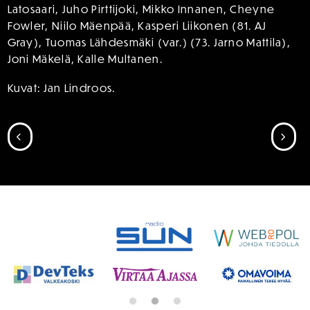
Latosaari, Juho Pirttijoki, Mikko Innanen, Cheyne
Fowler, Niilo Mäenpää, Kasperi Liikonen (81. AJ
Gray), Tuomas Lähdesmäki (var.) (73. Jarno Mattila),
Joni Mäkelä, Kalle Multanen.
Kuvat: Jan Lindroos.
SIIRRY EDELLISEEN
SII
SPONSORIT