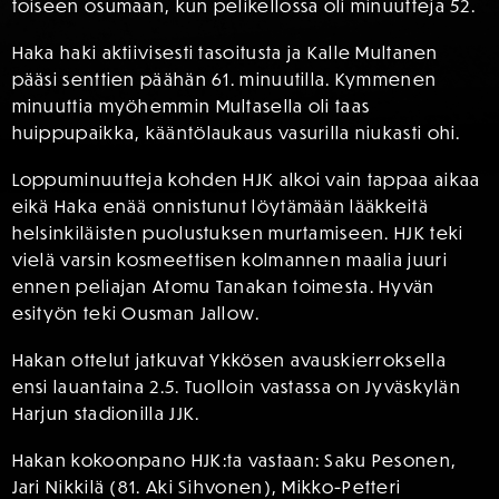
toiseen osumaan, kun pelikellossa oli minuutteja 52.
Haka haki aktiivisesti tasoitusta ja Kalle Multanen
pääsi senttien päähän 61. minuutilla. Kymmenen
minuuttia myöhemmin Multasella oli taas
huippupaikka, kääntölaukaus vasurilla niukasti ohi.
Loppuminuutteja kohden HJK alkoi vain tappaa aikaa
eikä Haka enää onnistunut löytämään lääkkeitä
helsinkiläisten puolustuksen murtamiseen. HJK teki
vielä varsin kosmeettisen kolmannen maalia juuri
ennen peliajan Atomu Tanakan toimesta. Hyvän
esityön teki Ousman Jallow.
Hakan ottelut jatkuvat Ykkösen avauskierroksella
ensi lauantaina 2.5. Tuolloin vastassa on Jyväskylän
Harjun stadionilla JJK.
Hakan kokoonpano HJK:ta vastaan: Saku Pesonen,
Jari Nikkilä (81. Aki Sihvonen), Mikko-Petteri