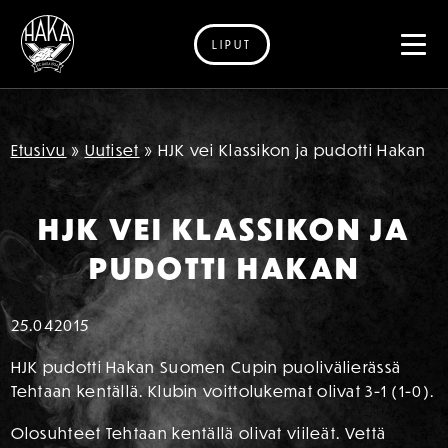
LIPUT
Siirry sisältöön
Etusivu
»
Uutiset
»
HJK vei Klassikon ja pudotti Hakan
HJK VEI KLASSIKON JA
PUDOTTI HAKAN
25.04
2015
HJK pudotti Hakan Suomen Cupin puolivälierässä
Tehtaan kentällä. Klubin voittolukemat olivat 3-1 (1-0).
Olosuhteet Tehtaan kentällä olivat viileät. Vettä