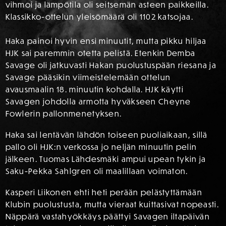
vihmoi ja lämpötila oli seitsemän asteen paikkeilla.
Klassikko-ottelun yleisömäärä oli 1102 katsojaa.
Haka painoi hyvin ensi minuutit, mutta pikku hiljaa
HJK sai paremmin otetta pelistä. Etenkin Demba
Savage oli jatkuvasti Hakan puolustuspään riesana ja
Savage pääsikin viimeistelemään ottelun
avausmaalin 18. minuutin kohdalla. HJK käytti
Savagen johdolla armotta hyväkseen Cheyne
Fowlerin pallonmenetyksen.
Haka sai lentävän lähdön toiseen puoliaikaan, sillä
pallo oli HJK:n verkossa jo neljän minuutin pelin
jälkeen. Tuomas Lähdesmäki ampui upean tykin ja
Saku-Pekka Sahlgren oli maalillaan voimaton.
Kasperi Liikonen ehti heti perään pelästyttämään
Klubin puolustusta, mutta vieraat kuittasivat nopeasti.
Näppärä vastahyökkäys päättyi Savagen iltapäivän