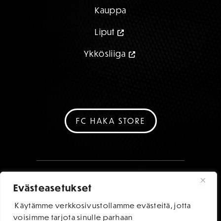
Kauppa
Liput
Ykkösliiga
FC HAKA STORE
Evästeasetukset
Käytämme verkkosivustollamme evästeitä, jotta
voisimme tarjota sinulle parhaan