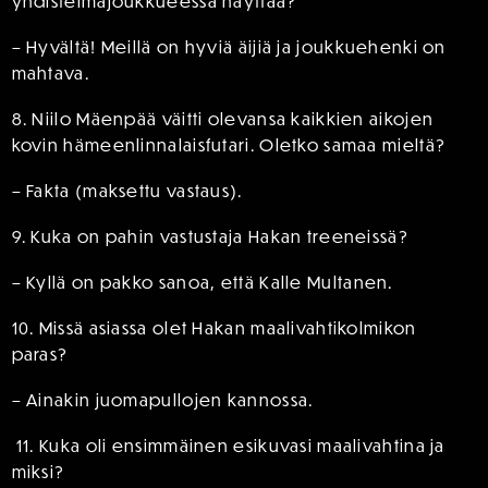
yhdistelmäjoukkueessa näyttää?
– Hyvältä! Meillä on hyviä äijiä ja joukkuehenki on
mahtava.
8. Niilo Mäenpää väitti olevansa kaikkien aikojen
kovin hämeenlinnalaisfutari. Oletko samaa mieltä?
– Fakta (maksettu vastaus).
9. Kuka on pahin vastustaja Hakan treeneissä?
– Kyllä on pakko sanoa, että Kalle Multanen.
10. Missä asiassa olet Hakan maalivahtikolmikon
paras?
– Ainakin juomapullojen kannossa.
11. Kuka oli ensimmäinen esikuvasi maalivahtina ja
miksi?