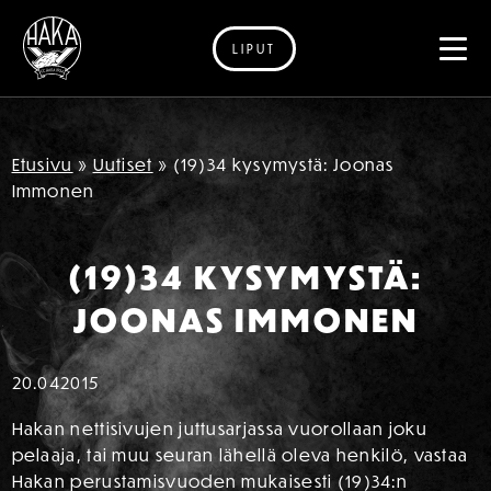
LIPUT
Siirry sisältöön
Etusivu
»
Uutiset
»
(19)34 kysymystä: Joonas
Immonen
(19)34 KYSYMYSTÄ:
JOONAS IMMONEN
20.04
2015
Hakan nettisivujen juttusarjassa vuorollaan joku
pelaaja, tai muu seuran lähellä oleva henkilö, vastaa
Hakan perustamisvuoden mukaisesti (19)34:n