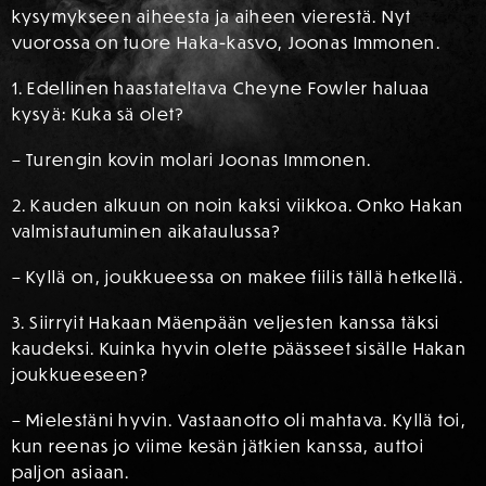
kysymykseen aiheesta ja aiheen vierestä. Nyt
vuorossa on tuore Haka-kasvo, Joonas Immonen.
1. Edellinen haastateltava Cheyne Fowler haluaa
kysyä: Kuka sä olet?
– Turengin kovin molari Joonas Immonen.
2. Kauden alkuun on noin kaksi viikkoa. Onko Hakan
valmistautuminen aikataulussa?
– Kyllä on, joukkueessa on makee fiilis tällä hetkellä.
3. Siirryit Hakaan Mäenpään veljesten kanssa täksi
kaudeksi. Kuinka hyvin olette päässeet sisälle Hakan
joukkueeseen?
– Mielestäni hyvin. Vastaanotto oli mahtava. Kyllä toi,
kun reenas jo viime kesän jätkien kanssa, auttoi
paljon asiaan.