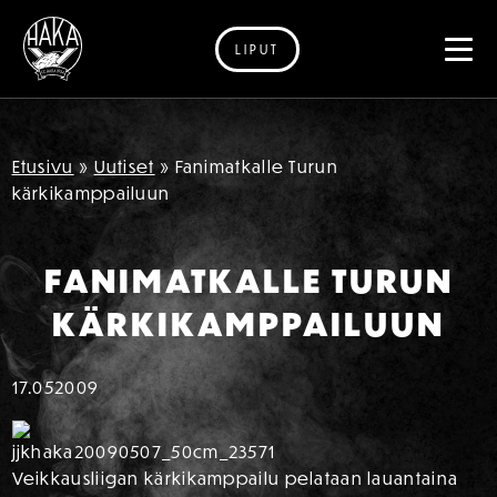
LIPUT
Siirry sisältöön
Etusivu
»
Uutiset
»
Fanimatkalle Turun
kärkikamppailuun
FANIMATKALLE TURUN
KÄRKIKAMPPAILUUN
17.05
2009
Veikkausliigan kärkikamppailu pelataan lauantaina