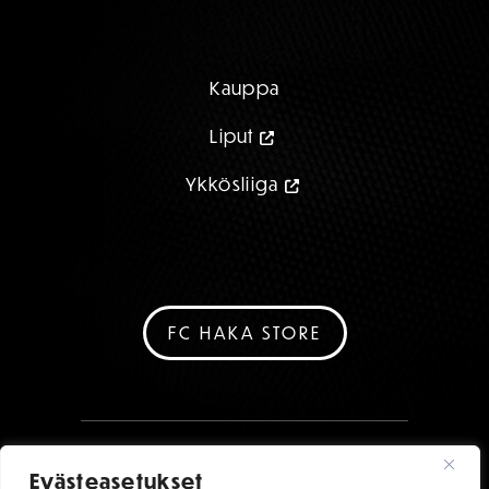
Kauppa
Liput
Ykkösliiga
FC HAKA STORE
Evästeasetukset