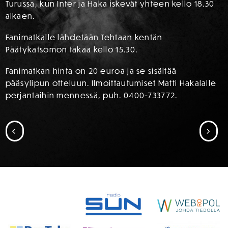
Turussa, kun Inter ja Haka iskevät yhteen kello 18.30
alkaen.
Fanimatkalle lähdetään Tehtaan kentän
Päätykatsomon takaa kello 15.30.
Fanimatkan hinta on 20 euroa ja se sisältää
pääsylipun otteluun. Ilmoittautumiset Matti Hakalalle
perjantaihin mennessä, puh. 0400-733772.
SIIRRY EDELLISEEN
SII
SPONSORIT