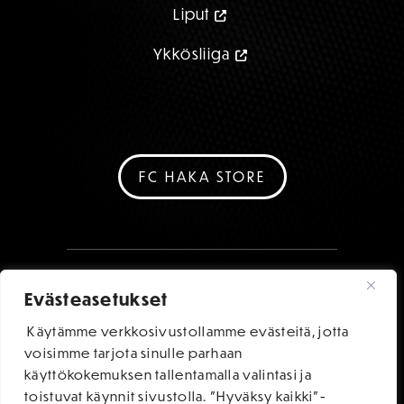
Liput
Ykkösliiga
FC HAKA STORE
Evästeasetukset
Käytämme verkkosivustollamme evästeitä, jotta
voisimme tarjota sinulle parhaan
käyttökokemuksen tallentamalla valintasi ja
toistuvat käynnit sivustolla. "Hyväksy kaikki"-