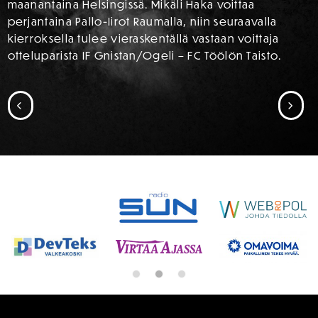
maanantaina Helsingissä. Mikäli Haka voittaa
perjantaina Pallo-Iirot Raumalla, niin seuraavalla
kierroksella tulee vieraskentällä vastaan voittaja
otteluparista IF Gnistan/Ogeli – FC Töölön Taisto.
SIIRRY EDELLISEEN
SII
SPONSORIT