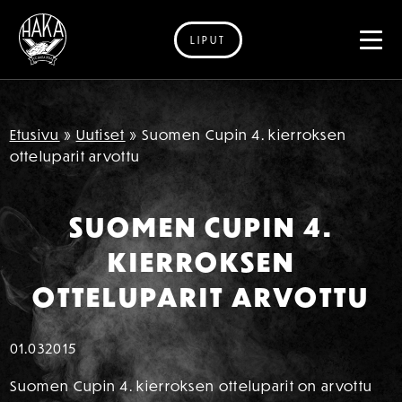
LIPUT
Siirry sisältöön
Etusivu
»
Uutiset
»
Suomen Cupin 4. kierroksen
otteluparit arvottu
SUOMEN CUPIN 4.
KIERROKSEN
OTTELUPARIT ARVOTTU
01.03
2015
Suomen Cupin 4. kierroksen otteluparit on arvottu