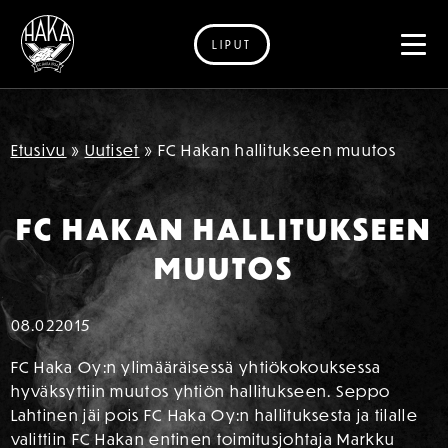
LIPUT
Siirry sisältöön
Etusivu
»
Uutiset
»
FC Hakan hallitukseen muutos
FC HAKAN HALLITUKSEEN
MUUTOS
08.02
2015
FC Haka Oy:n ylimääräisessä yhtiökokouksessa
hyväksyttiin muutos yhtiön hallitukseen. Seppo
Lahtinen jäi pois FC Haka Oy:n hallituksesta ja tilalle
valittiin FC Hakan entinen toimitusjohtaja Markku