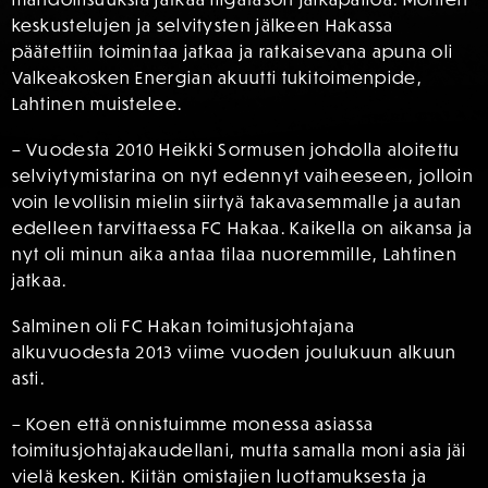
keskustelujen ja selvitysten jälkeen Hakassa
päätettiin toimintaa jatkaa ja ratkaisevana apuna oli
Valkeakosken Energian akuutti tukitoimenpide,
Lahtinen muistelee.
– Vuodesta 2010 Heikki Sormusen johdolla aloitettu
selviytymistarina on nyt edennyt vaiheeseen, jolloin
voin levollisin mielin siirtyä takavasemmalle ja autan
edelleen tarvittaessa FC Hakaa. Kaikella on aikansa ja
nyt oli minun aika antaa tilaa nuoremmille, Lahtinen
jatkaa.
Salminen oli FC Hakan toimitusjohtajana
alkuvuodesta 2013 viime vuoden joulukuun alkuun
asti.
– Koen että onnistuimme monessa asiassa
toimitusjohtajakaudellani, mutta samalla moni asia jäi
vielä kesken. Kiitän omistajien luottamuksesta ja