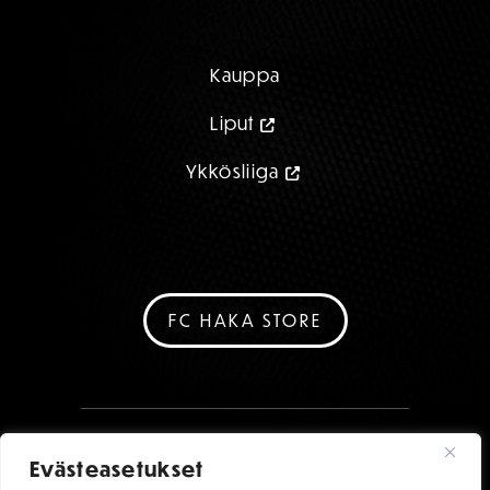
Kauppa
Liput
Ykkösliiga
FC HAKA STORE
Evästeasetukset