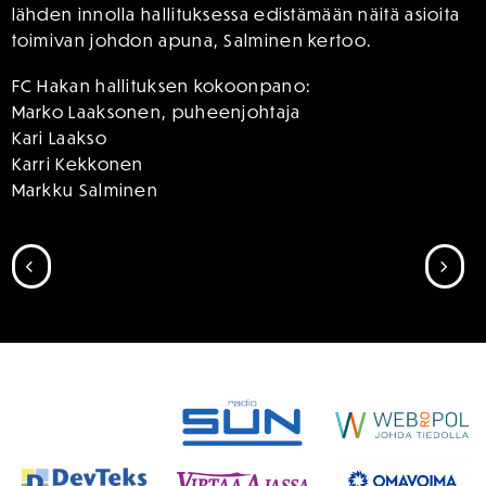
lähden innolla hallituksessa edistämään näitä asioita
toimivan johdon apuna, Salminen kertoo.
FC Hakan hallituksen kokoonpano:
Marko Laaksonen, puheenjohtaja
Kari Laakso
Karri Kekkonen
Markku Salminen
SIIRRY EDELLISEEN
SII
SPONSORIT