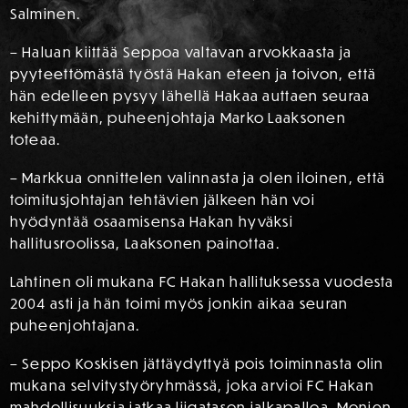
Salminen.
– Haluan kiittää Seppoa valtavan arvokkaasta ja
pyyteettömästä työstä Hakan eteen ja toivon, että
hän edelleen pysyy lähellä Hakaa auttaen seuraa
kehittymään, puheenjohtaja Marko Laaksonen
toteaa.
– Markkua onnittelen valinnasta ja olen iloinen, että
toimitusjohtajan tehtävien jälkeen hän voi
hyödyntää osaamisensa Hakan hyväksi
hallitusroolissa, Laaksonen painottaa.
Lahtinen oli mukana FC Hakan hallituksessa vuodesta
2004 asti ja hän toimi myös jonkin aikaa seuran
puheenjohtajana.
– Seppo Koskisen jättäydyttyä pois toiminnasta olin
mukana selvitystyöryhmässä, joka arvioi FC Hakan
mahdollisuuksia jatkaa liigatason jalkapalloa. Monien