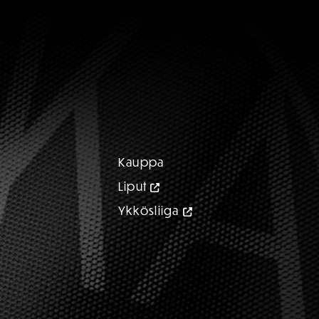
Kauppa
Liput
Ykkösliiga