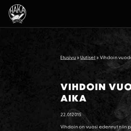
Siirry sisältöön
Etusivu
»
Uutiset
»
Vihdoin vuode
VIHDOIN VUO
AIKA
22.01
2015
Vihdoin on vuosi edennyt niin pi