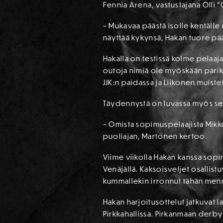
Fennia Arena, vastustajana Olli ”
– Mukavaa päästä isolle kentälle
näyttää kykynsä, Hakan tuore pä
Hakalla on testissä kolme pelaaja
outoja nimiä ole myöskään parik
JJK:n paidassa ja Liikonen muist
Täydennystä on luvassa myös sek
– Omista sopimuspelaajista Mikk
puoliajan, Martonen kertoo.
Viime viikolla Hakan kanssa sop
Venäjällä. Kaksoisveljet osallis
kummallekin irronnut tähän menn
Hakan harjoitusottelut jatkuvat 
Pirkkahallissa. Pirkanmaan derby 