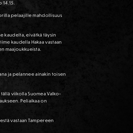
o 14.15.
rilla pelaajille mahdollisuus
me kaudelta, eivätkä täysin
viime kaudella Hakaa vastaan
ien maajoukkueista.
ana ja pelannee ainakin toisen
tällä viikolla Suomea Valko-
naukseen. Peliaikaa on
Ilvestä vastaan Tampereen