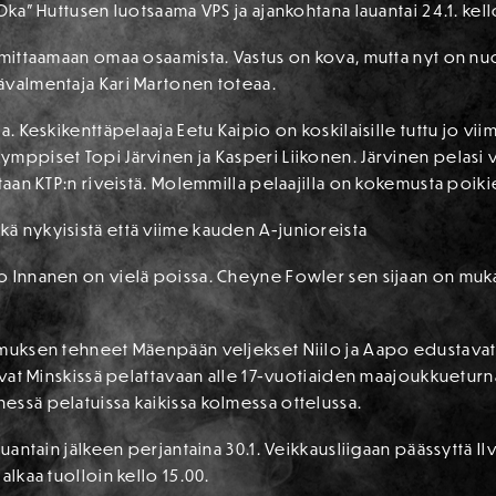
Oka” Huttusen luotsaama VPS ja ajankohtana lauantai 24.1. kell
 mittaamaan omaa osaamista. Vastus on kova, mutta nyt on nuo
ävalmentaja Kari Martonen toteaa.
a. Keskikenttäpelaaja Eetu Kaipio on koskilaisille tuttu jo vii
ymppiset Topi Järvinen ja Kasperi Liikonen. Järvinen pelasi 
etaan KTP:n riveistä. Molemmilla pelaajilla on kokemusta poik
ä nykyisistä että viime kauden A-junioreista
o Innanen on vielä poissa. Cheyne Fowler sen sijaan on muk
imuksen tehneet Mäenpään veljekset Niilo ja Aapo edustavat 
tuvat Minskissä pelattavaan alle 17-vuotiaiden maajoukkuetur
essä pelatuissa kaikissa kolmessa ottelussa.
lauantain jälkeen perjantaina 30.1. Veikkausliigaan päässyttä 
alkaa tuolloin kello 15.00.