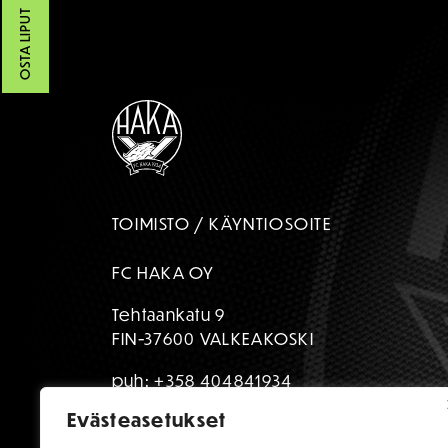
OSTA LIPUT
TOIMISTO / KÄYNTIOSOITE
FC HAKA OY
Tehtaankatu 9
FIN-37600 VALKEAKOSKI
puh:
+358 404841934
Evästeasetukset
toimisto@fchaka.fi