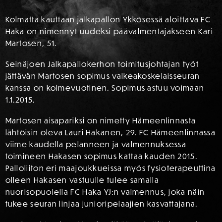
Kolmatta kauttaan jalkapallon Ykkösessä aloittava FC
Haka on nimennyt uudeksi päävalmentajakseen Kari
Martosen, 51.
Seinäjoen Jalkapallokerhon toimitusjohtajan työt
jättävän Martosen sopimus valkeakoskelaisseuran
kanssa on kolmevuotinen. Sopimus astuu voimaan
1.1.2015.
Martosen aisapariksi on nimetty Hämeenlinnasta
lähtöisin oleva Lauri Hakanen, 29. FC Hämeenlinnassa
viime kaudella pelanneen ja valmennuksessa
toimineen Hakasen sopimus kattaa kauden 2015.
Palloliiton eri maajoukkueissa myös fysioterapeuttina
olleen Hakasen vastuulle tulee samalla
nuorisopuolella FC Haka YJ:n valmennus, joka näin
tukee seuran linjaa junioripelaajien kasvattajana.