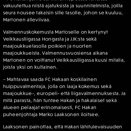
vakuutettua niistä ajatuksista ja suunnitelmista, joilla
seura nousee takaisin sille tasolle, johon se kuuluu,
Martonen alleviivaa.
Valmennuskokemusta Martoselle on kertynyt
Veikkausliigassa Hongasta ja JJK:sta sekä
maajoukkuetasolla poikien ja nuorten
maajoukkueista. Valmennusvuosiensa aikana
Martonen on voittanut Veikkausliigassa kuusi mitalia,
joista yksi on kultainen.
– Mahtavaa saada FC Hakaan koskilainen
huippuvalmentaja, jolla on laaja kokemus sekä
maajoukkue-, europeli- että liigavalmennuksesta. Ja
mitä parasta, hän tuntee Hakan ja hakalaiset sekä
alueen pelaajat erinomaisesti, FC Hakan
puheenjohtaja Marko Laaksonen iloitsee.
Laaksonen painottaa, että Hakan lähitulevaisuuden