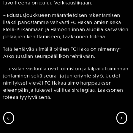
tavoitteena on paluu Veikkausliigaan.
– Edustusjoukkueen määrätietoisen rakentamisen
lisäksi panostamme vahvasti FC Hakan omien sekä
Etelä-Pirkanmaan ja Hämeenlinnan alueilla kasvavien
pelaajien kehittämiseen, Laaksonen toteaa.
Tätä tehtävää silmällä pitäen FC Haka on nimennyt
Asko Jussilan seurapäällikön tehtävään.
– Jussilan vastuulla ovat toimiston ja kilpailutoiminnan
johtaminen sekä seura- ja junioriyhteistyö. Uudet
nimitykset vievät FC Hakaa aimo harppauksen
eteenpäin ja tukevat valittua strategiaa, Laaksonen
toteaa tyytyväisenä.
SIIRRY EDELLISEEN
SII