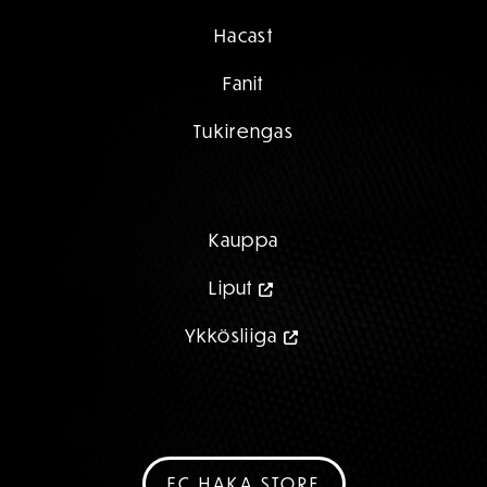
Hacast
Fanit
Tukirengas
Kauppa
Liput
Ykkösliiga
FC HAKA STORE