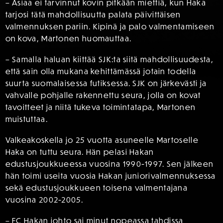
– Asiaa ei tarvinnut kovin pitkään miettiä, kun Haka
tarjosi tätä mahdollisuutta palata päivittäisen
valmennuksen pariin. Kipinä ja palo valmentamiseen
on kova, Martonen huomauttaa.
– Samalla haluan kiittää SJK:ta siitä mahdollisuudesta,
että sain olla mukana kehittämässä jotain todella
suurta suomalaisessa futiksessa. SJK on järkevästi ja
vahvalle pohjalle rakennettu seura, jolla on kovat
tavoitteet ja niitä tukeva toimintatapa, Martonen
muistuttaa.
Valkeakoskella jo 25 vuotta asuneelle Martoselle
Haka on tuttu seura. Hän pelasi Hakan
edustusjoukkueessa vuosina 1990-1997. Sen jälkeen
hän toimi useita vuosia Hakan juniorivalmennuksessa
sekä edustusjoukkueen toisena valmentajana
vuosina 2002-2005.
– FC Hakan johto sai minut nopeassa tahdissa