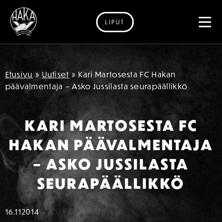
LIPUT
Siirry sisältöön
Etusivu
»
Uutiset
»
Kari Martosesta FC Hakan
päävalmentaja – Asko Jussilasta seurapäällikkö
KARI MARTOSESTA FC
HAKAN PÄÄVALMENTAJA
– ASKO JUSSILASTA
SEURAPÄÄLLIKKÖ
16.11
2014