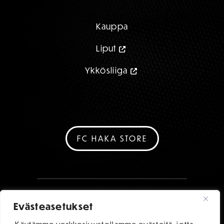
Kauppa
Liput
Ykkösliiga
FC HAKA STORE
Evästeasetukset