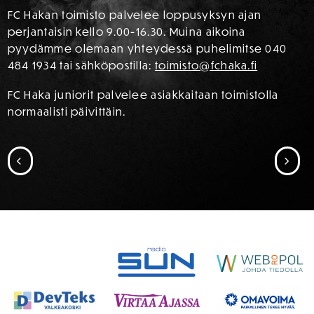
FC Hakan toimisto palvelee loppusyksyn ajan
perjantaisin kello 9.00-16.30. Muina aikoina
pyydämme olemaan yhteydessä puhelimitse 040
484 1934 tai sähköpostilla:
toimisto@fchaka.fi
FC Haka juniorit palvelee asiakkaitaan toimistolla
normaalisti päivittäin.
SIIRRY EDELLISEEN
SII
SPONSORIT