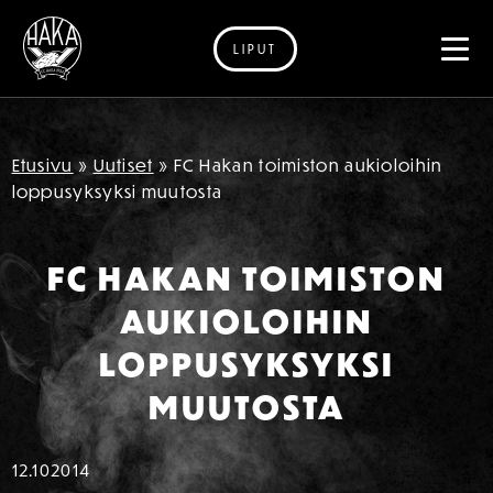
LIPUT
Siirry sisältöön
Etusivu
»
Uutiset
»
FC Hakan toimiston aukioloihin
loppusyksyksi muutosta
FC HAKAN TOIMISTON
AUKIOLOIHIN
LOPPUSYKSYKSI
MUUTOSTA
12.10
2014