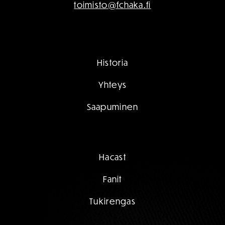
toimisto@fchaka.fi
Historia
Yhteys
Saapuminen
Hacast
Fanit
Tukirengas