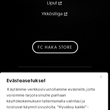
Liput
Ykkösliiga
FC HAKA STORE
Evästeasetukset
Käytämme verkkosivustollamme evästeitä, jotta
voisimme tarjota sinulle parhaan
käyttökokemuksen tallentamalla valintasi ja
toistuvat käynnit sivustolla. "Hyväksy kaikki"-