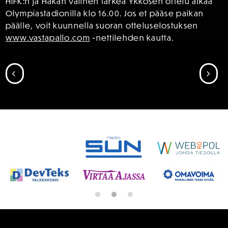
HIFK:n ja Hakan välinen tärkeä Ykkösen ottelu alkaa
Olympiastadionilla klo 16.00. Jos et pääse paikan
päälle, voit kuunnella suoran otteluselostuksen
www.vastapallo.com
-nettilehden kautta.
SIIRRY EDELLISEEN
SII
SPONSORIT