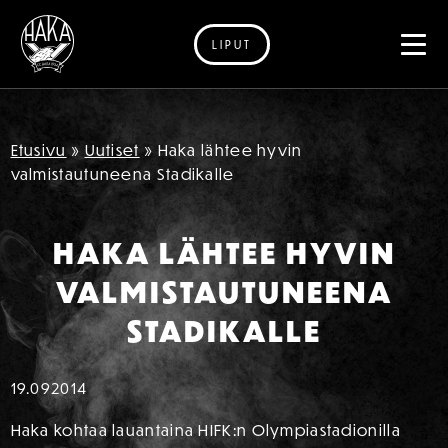
LIPUT
Siirry sisältöön
Etusivu
»
Uutiset
»
Haka lähtee hyvin
valmistautuneena Stadikalle
HAKA LÄHTEE HYVIN
VALMISTAUTUNEENA
STADIKALLE
19.09
2014
Haka kohtaa lauantaina HIFK:n Olympiastadionilla