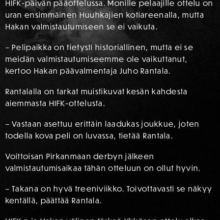
HIFK-päivän pääottelussa. Monille pelaajille ottelu on
uran ensimmäinen Huuhkajien kotiareenalla, mutta
Hakan valmistautumiseen se ei vaikuta.
– Pelipaikka on tietysti historiallinen, mutta ei se
meidän valmistautumiseemme ole vaikuttanut,
kertoo Hakan päävalmentaja Juho Rantala.
Rantalalla on tarkat muistikuvat kesän kahdesta
aiemmasta HIFK-ottelusta.
– Vastaan asettuu erittäin laadukas joukkue, joten
todella kova peli on luvassa, tietää Rantala.
Voittoisan Pirkanmaan derbyn jälkeen
valmistautumisaikaa tähän otteluun on ollut hyvin.
– Takana on hyvä treeniviikko. Toivottavasti se näkyy
kentällä, päättää Rantala.