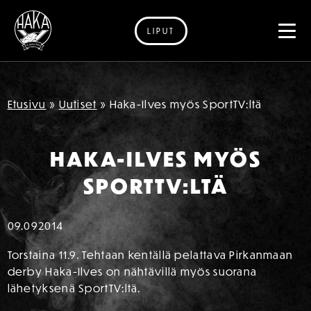
LIPUT
Siirry sisältöön
Etusivu
»
Uutiset
»
Haka-Ilves myös SportTV:ltä
HAKA-ILVES MYÖS
SPORTTV:LTÄ
09.09
2014
Torstaina 11.9. Tehtaan kentällä pelattava Pirkanmaan
derby Haka-Ilves on nähtävillä myös suorana
lähetyksenä SportTV:ltä.