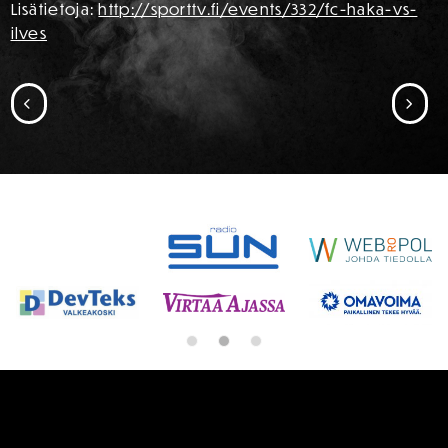
Lisätietoja:
http://sporttv.fi/events/332/fc-haka-vs-
ilves
SIIRRY EDELLISEEN
SII
SPONSORIT