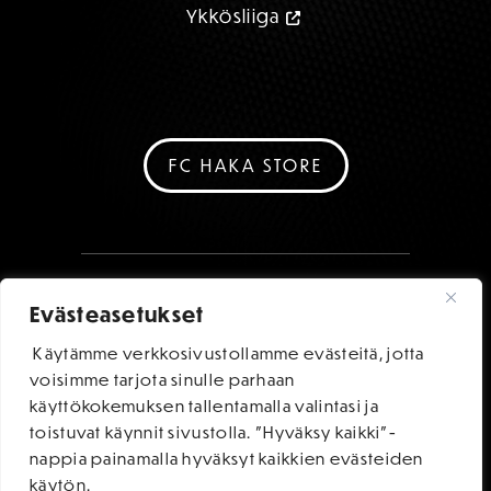
Ykkösliiga
FC HAKA STORE
Evästeasetukset
Käytämme verkkosivustollamme evästeitä, jotta
voisimme tarjota sinulle parhaan
käyttökokemuksen tallentamalla valintasi ja
toistuvat käynnit sivustolla. "Hyväksy kaikki"-
nappia painamalla hyväksyt kaikkien evästeiden
käytön.