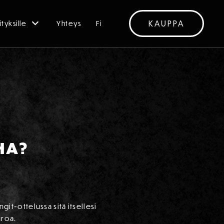
KAUPPA
ityksille
Yhteys
Fi
HA?
git-ottelussa sitä itsellesi
uroa.