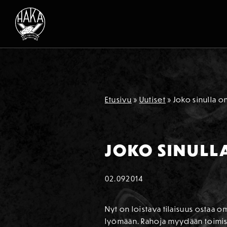
Siirry sisältöön
Etusivu
»
Uutiset
»
Joko sinulla o
JOKO SINULL
02.09
2014
Nyt on loistava tilaisuus ostaa om
lyömään. Rahoja myydään toimisto