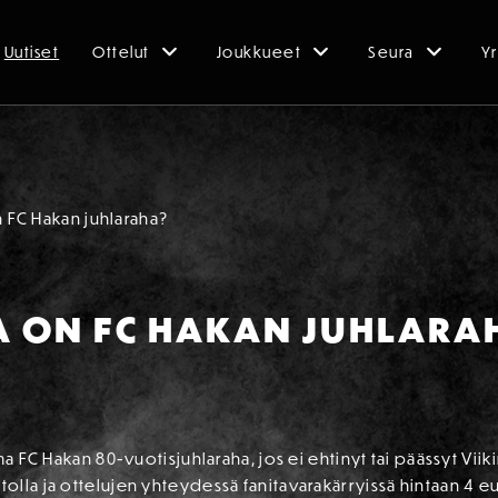
Uutiset
Ottelut
Joukkueet
Seura
Yr
n FC Hakan juhlaraha?
A ON FC HAKAN JUHLARA
a FC Hakan 80-vuotisjuhlaraha, jos ei ehtinyt tai päässyt Viikin
lla ja ottelujen yhteydessä fanitavarakärryissä hintaan 4 e