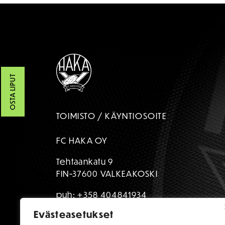
OSTA LIPUT
TOIMISTO / KÄYNTIOSOITE
FC HAKA OY
Tehtaankatu 9
FIN-37600 VALKEAKOSKI
puh:
+358 404841934
Evästeasetukset
toimisto@fchaka.fi