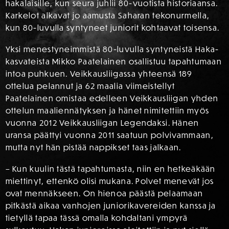
hakalaisille, kun seura juhlii 80-vuotista historiaansa.
Karkelot alkavat jo aamusta Saharan tekonurmella,
kun 80-luvulla syntyneet juniorit kohtaavat toisensa.
Yksi menestyneimmistä 80-luvulla syntyneistä Haka-
kasvateista Mikko Paatelainen osallistuu tapahtumaan
intoa puhkuen. Veikkausliigassa yhteensä 189
ottelua pelannut ja 62 maalia viimeistellyt
Paatelainen omistaa edelleen Veikkausliigan yhden
ottelun maaliennätyksen ja hänet nimitettiin myös
vuonna 2012 Veikkausliigan Legendaksi. Hänen
uransa päättyi vuonna 2011 saatuun polvivammaan,
mutta nyt hän pistää nappikset taas jalkaan.
– Kun kuulin tästä tapahtumasta, niin en hetkeäkään
miettinyt, ettenkö olisi mukana. Polvet menevät jos
ovat mennäkseen. On hienoa päästä pelaamaan
pitkästä aikaa vanhojen juniorikavereiden kanssa ja
tietyllä tapaa tässä omalla kohdaltani ympyrä