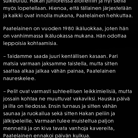
sulkeutuu. Hakan junioreissa aloitettiin ja nyt siellä
myös lopetellaan. Hienoa, että tällainen järjestetään
ja kaikki ovat innolla mukana, Paatelainen hehkuttaa.
Paatelainen on vuoden 1980 ikäluokkaa, joten hän
on vanhimmassa ikäluokassa mukana. Hän odottaa
leppoisia kohtaamisia.
– Taidamme saada juuri kentällisen kasaan. Pari
matsia varmaan jaksamme taistella, mutta sitten
saattaa alkaa jalkaa vähän painaa, Paatelainen
naureskelee.
– Pelit ovat varmasti suhteellisen leikkimielisiä, mutta
jossain kohtaa ne muuttuvat vakaviksi. Hauska päivä
ja ilta on tiedossa. Ensin turnaus ja sitten vähän
saunaa ja ruokailua sekä sitten Hakan peliin ja
jälkipeleille. Varmaan tulee muisteltua paljon
menneitä ja on kiva tavata vanhoja kavereita,
Paatelainen ennakoi päivän kulkua.