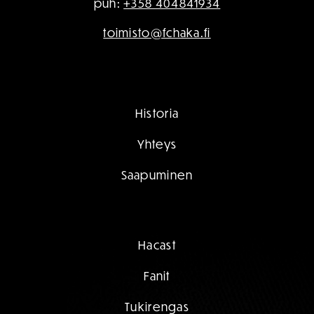
puh:
+358 404841934
toimisto@fchaka.fi
Historia
Yhteys
Saapuminen
Hacast
Fanit
Tukirengas