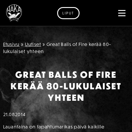
LIPUT
Siirry sisältöön
Etusivu
»
Uutiset
»
Great Balls of Fire kerää 80-
lukulaiset yhteen
GREAT BALLS OF FIRE
KERÄÄ 80-LUKULAISET
YHTEEN
21.08
2014
Lauantaina on tapahtumarikas päivä kaikille