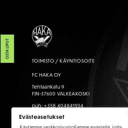
OSTA LIPUT
TOIMISTO / KÄYNTIOSOITE
FC HAKA OY
Tehtaankatu 9
FIN-37600 VALKEAKOSKI
puh:
+358 404841934
Evästeasetukset
toimisto@fchaka.fi
Käytämme verkkosivustollamme evästeitä, jotta