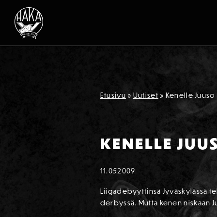
Siirry sisältöön
Etusivu
»
Uutiset
»
Kenelle Juuso
KENELLE JUU
11.05
2009
Liigadebyyttinsä Jyväskylässä t
derbyssä. Mutta kenen niskaan J