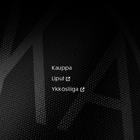
Kauppa
Liput
Ykkösliiga