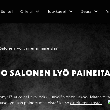
Uutiset
Ottelut
Joukkueet
Seura
Yr
 Salonen lyö paineita maaleista?
SO SALONEN LYÖ PAINEIT
ehnyt 17-vuotias Haka-pakki Juuso Salonen uskoo Hakan voit
uuso lyökään paineet maaleista? Katso
otteluennakosta!