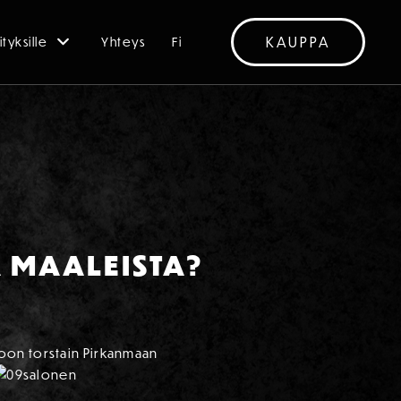
KAUPPA
ityksille
Yhteys
Fi
A MAALEISTA?
toon torstain Pirkanmaan