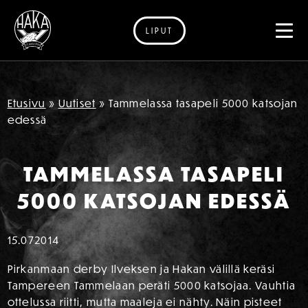
LIPUT
Siirry sisältöön
Etusivu
»
Uutiset
»
Tammelassa tasapeli 5000 katsojan
edessä
TAMMELASSA TASAPELI
5000 KATSOJAN EDESSÄ
15.07
2014
Pirkanmaan derby Ilveksen ja Hakan välillä keräsi
Tampereen Tammelaan peräti 5000 katsojaa. Vauhtia
ottelussa riitti, mutta maaleja ei nähty. Näin pisteet