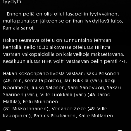
tyydytti.
– Ennen peliä en olisi ollut tasapeliin tyytyväinen,
mutta punaisen jälkeen se on ihan tyydyttävä tulos,
Rantala sanoi.
Hakan seuraava ottelu on sunnuntaina Tehtaan
kentällä. Kello 18.30 alkavassa ottelussa HIFK:ta
vastaan valkopaidoilla on kalavelkoja maksettavana.
Kesäkuun alussa HIFK voitti vastaavan pelin peräti 4-1.
Hakan kokoonpano Ilvestä vastaan: Saku Pesonen
(48. min, kentältä poisto), Jari Nikkilä (var.), Regi
Nooitmeer, Juuso Salonen, Sami Sanevuori, Sakari
Saarinen (var.), Ville Luokkala (var.) (46. Jarno
Mattila), Eetu Muinonen
(81. Mikko Innanen), Venance Zézé (49. Ville
Kauppinen), Patrick Poutiainen, Kalle Multanen.