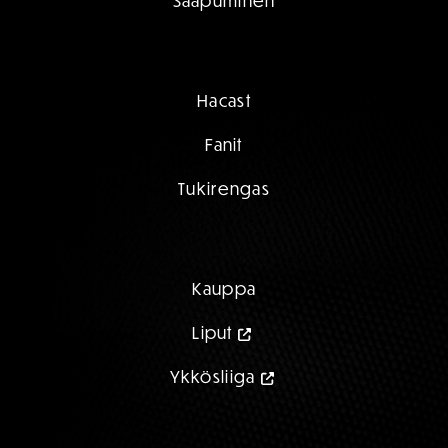
Saapuminen
Hacast
Fanit
Tukirengas
Kauppa
Liput
Ykkösliiga