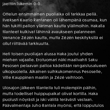
jaettiin lukemin 0-0.
Ottelun ensimmäinen puoliaika oli tarkkaa peliä.
Ilveksen Kaarlo Rantanen oli lähempänä osumaa, kun
hän tukitti pallon yläriman kautta yläilmoihin. Hakalla
tilanteet kulkivat lähinnä avaukseen palanneen
Venance Zézén kautta, mutta Zézén keskityksillä ei
ollut riittävää tarkkuutta.
Heti toisen puoliajan alussa Haka joutui yhden
miehen vajaalle. Erotuomari näki maalivahti Saku
Pesosen pelaavan palloa kädellään rangaistusalueen
ulkopuolella. Aikainen suihkukomennus Pesoselle,
Ville Kauppinen maaliin ja Zézé vaihtoon.
Ulosajon jälkeen tilanteita tuli molempiin päihin,
mutta todelliset huippupaikat olivat kortilla. Haka
puolusti nöyrästi ja iski välillä terävästi vastaan.
Päävalmentaja Juho Rantala myönsi, että lopputulos