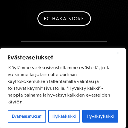
FC HAKA STORE
Evästeasetukset
Käytämme verkkosivustollamme evästeitä, jotta
voisimme tarjota sinulle parhaan
käyttökokemuksen tallentamalla valintasi ja
toistuvat käynnit sivustolla. "Hyväksy kaikki"-
nappia painamalla hyväksyt kaikkien evästeiden
käytön.
Evästeasetukset
Hylkää kaikki
Hyväksy kaikki
OSTA LIPUT