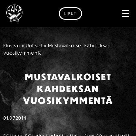
LIPUT
Siirry sisältöön
Etusivu
»
Uutiset
»
Mustavalkoiset kahdeksan
vuosikymmentä
MUSTAVALKOISET
KAHDEKSAN
VUOSIKYMMENTÄ
01.07
2014