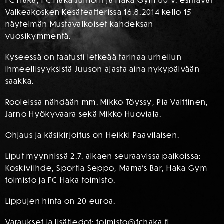
FC Haka, FC Haka Juniorit ja Haka Gym 80 v. esittävät
Valkeakosken Kesäteatterissa 16.8.2014 kello 15
näytelmän Mustavalkoiset kahdeksan
vuosikymmentä.
Kyseessä on taatusti letkeää tarinaa urheilun
ihmeellisyyksistä Juuson ajasta aina nykypäivään
saakka.
Rooleissa nähdään mm. Mikko Töyssy, Pia Vaittinen,
Jarno Hyökyvaara sekä Mikko Huoviala.
Ohjaus ja käsikirjoitus on Heikki Paavilaisen.
Liput myynnissä 2.7. alkaen seuraavissa paikoissa:
Koskiviihde, Sportia Seppo, Mama’s Bar, Haka Gym
toimisto ja FC Haka toimisto.
Lippujen hinta on 20 euroa.
Varaukset ja lisätiedot:
toimisto@fchaka.fi