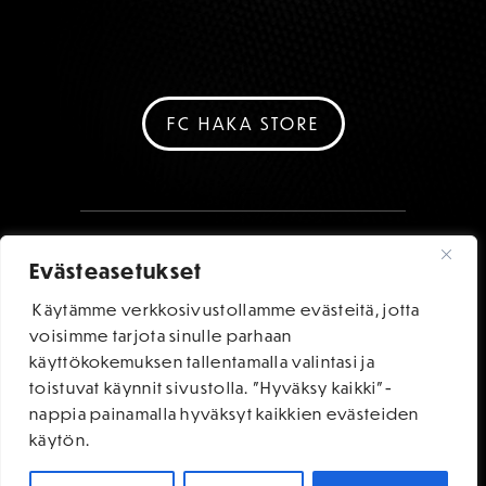
FC HAKA STORE
Evästeasetukset
Käytämme verkkosivustollamme evästeitä, jotta
voisimme tarjota sinulle parhaan
käyttökokemuksen tallentamalla valintasi ja
toistuvat käynnit sivustolla. "Hyväksy kaikki"-
nappia painamalla hyväksyt kaikkien evästeiden
käytön.