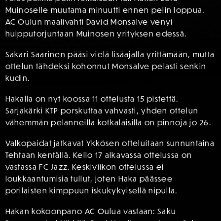
Muinoselle muutama minuutti ennen pelin loppua.
AC Oulun maalivahti David Monsalve venyi
huipputorjuntaan Muinosen yrityksen edessä.
Sakari Saarinen pääsi vielä lisäajalla yrittämään, mutta
ottelun tähdeksi kohonnut Monsalve pelasti senkin
kudin.
Hakalla on nyt koossa 11 ottelusta 15 pistettä.
Sarjakärki KTP porskuttaa vahvasti, yhden ottelun
vähemmän pelanneilla kotkalaisilla on pinnoja jo 26.
Valkopaidat jatkavat Ykkösen otteluitaan sunnuntaina
Tehtaan kentällä. Kello 17 alkavassa ottelussa on
vastassa FC Jazz. Keskiviikon ottelussa ei
loukkaantumisia tullut, joten Haka päässee
porilaisten kimppuun iskukykyisellä nipulla.
Hakan kokoonpano AC Oulua vastaan: Saku