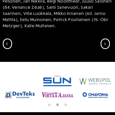
Pesonen, Jari Nikkilä, Regi Nooitmeer, Juuso Salonen
(84. Venance Zézé), Sami Sanevuori, Sakari
Saarinen, Ville Luokkala, Mikko Innanen (60. Jarno
Mattila), Eetu Muinonen, Patrick Poutiainen (76. Obi
Metzger), Kalle Multanen.
SIIRRY EDELLISEEN
SII
SPONSORIT