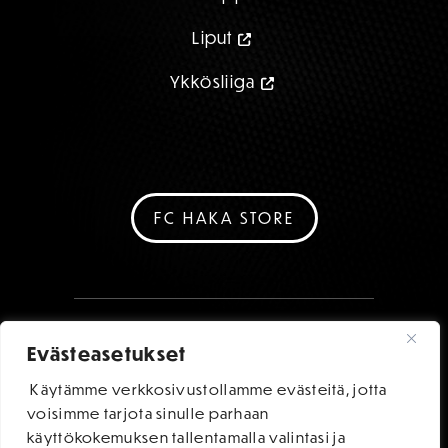
Liput
Ykkösliiga
FC HAKA STORE
Evästeasetukset
Käytämme verkkosivustollamme evästeitä, jotta
voisimme tarjota sinulle parhaan
käyttökokemuksen tallentamalla valintasi ja