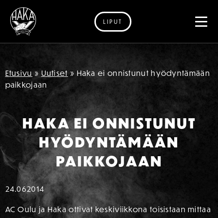
LIPUT
Siirry sisältöön
Etusivu
»
Uutiset
»
Haka ei onnistunut hyödyntämään
paikkojaan
HAKA EI ONNISTUNUT
HYÖDYNTÄMÄÄN
PAIKKOJAAN
24.06
2014
AC Oulu ja Haka ottivat keskiviikkona toisistaan mittaa