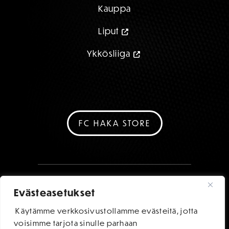
Kauppa
Liput
Ykkösliiga
FC HAKA STORE
Evästeasetukset
Käytämme verkkosivustollamme evästeitä, jotta
voisimme tarjota sinulle parhaan