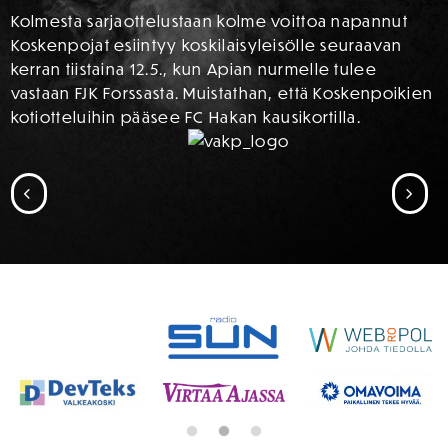
Kolmesta sarjaottelustaan kolme voittoa napannut
Koskenpojat esiintyy koskilaisyleisölle seuraavan
kerran tiistaina 12.5., kun Apian nurmelle tulee
vastaan FJK Forssasta. Muistathan, että Koskenpoikien
kotiotteluihin pääsee FC Hakan kausikortilla.
SIIRRY EDELLISEEN
SII
SPONSORIT