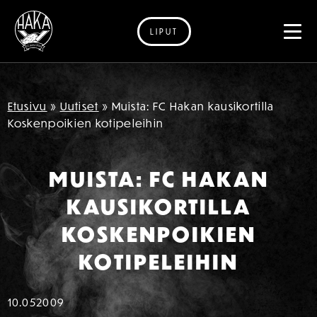
LIPUT
Siirry sisältöön
Etusivu
»
Uutiset
»
Muista: FC Hakan kausikortilla
Koskenpoikien kotipeleihin
MUISTA: FC HAKAN
KAUSIKORTILLA
KOSKENPOIKIEN
KOTIPELEIHIN
10.05
2009