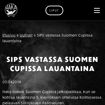
LIPUT
Siirry sisältöön
Etusivu
»
Uutiset
»
SiPS vastassa Suomen Cupissa
lauantaina
SIPS VASTASSA SUOMEN
CUPISSA LAUANTAINA
03.04
2014
Haka hakee Suomen Cupissa jatkopaikkaa, kun se
kohtaa lauantaina 5. kierroksen ottelussa Kolmosessa
pelaavan Siilinjärven Palloseuran.