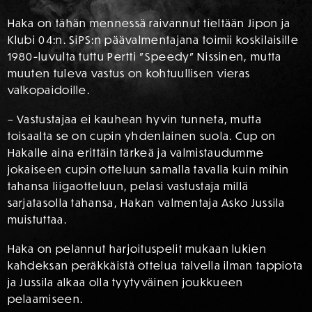
Haka on tähän mennessä raivannut tieltään Jipon ja
Klubi 04:n. SiPS:n päävalmentajana toimii koskilaisille
1980-luvulta tuttu Pertti ”Speedy” Nissinen, mutta
muuten tuleva vastus on kohtuullisen vieras
valkopaidoille.
– Vastustajaa ei kauhean hyvin tunneta, mutta
toisaalta se on cupin yhdenlainen suola. Cup on
Hakalle aina erittäin tärkeä ja valmistaudumme
jokaiseen cupin otteluun samalla tavalla kuin mihin
tahansa liigaotteluun, pelasi vastustaja millä
sarjatasolla tahansa, Hakan valmentaja Asko Jussila
muistuttaa.
Haka on pelannut harjoituspelit mukaan lukien
kahdeksan peräkkäistä ottelua talvella ilman tappiota
ja Jussila alkaa olla tyytyväinen joukkueen
pelaamiseen.