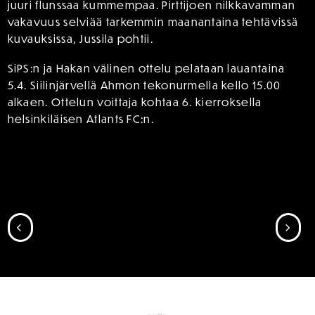
juuri flunssaa kummempaa. Pirttijoen nilkkavamman
vakavuus selviää tarkemmin maanantaina tehtävissä
kuvauksissa, Jussila pohtii.
SiPS:n ja Hakan välinen ottelu pelataan lauantaina
5.4. Siilinjärvellä Ahmon tekonurmella kello 15.00
alkaen. Ottelun voittaja kohtaa 6. kierroksella
helsinkiläisen Atlants FC:n.
SIIRRY EDELLISEEN
SII
SPONSORIT