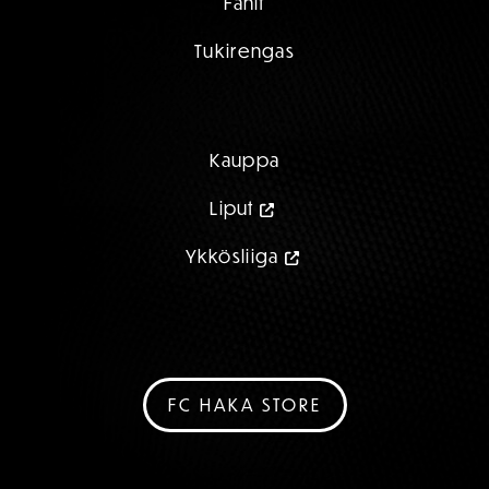
Fanit
Tukirengas
Kauppa
Liput
Ykkösliiga
FC HAKA STORE