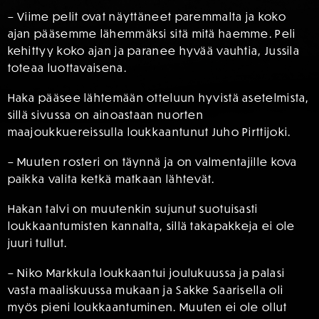
– Viime pelit ovat näyttäneet paremmalta ja koko
ajan pääsemme lähemmäksi sitä mitä haemme. Peli
kehittyy koko ajan ja paranee hyvää vauhtia, Jussila
toteaa luottavaisena.
Haka pääsee lähtemään otteluun hyvistä asetelmista,
sillä sivussa on ainoastaan nuorten
maajoukkuereissulla loukkaantunut Juho Pirttijoki.
– Muuten rosteri on täynnä ja on valmentajille kova
paikka valita ketkä matkaan lähtevät.
Hakan talvi on muutenkin sujunut suotuisasti
loukkaantumisten kannalta, sillä takapakkeja ei ole
juuri tullut.
– Niko Markkula loukkaantui joulukuussa ja palasi
vasta maaliskuussa mukaan ja Sakke Saarisella oli
myös pieni loukkaantuminen. Muuten ei ole ollut