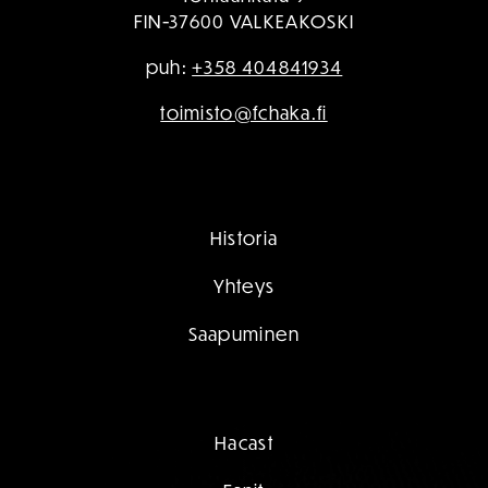
FIN-37600 VALKEAKOSKI
puh:
+358 404841934
toimisto@fchaka.fi
Historia
Yhteys
Saapuminen
Hacast