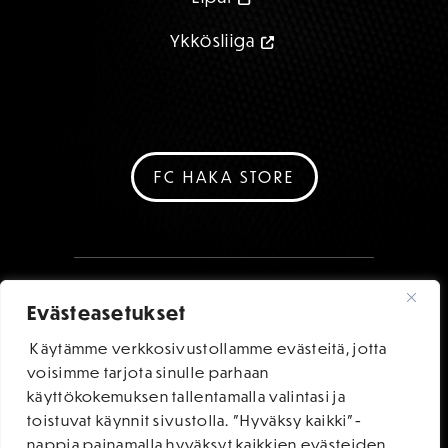
Ykkösliiga
FC HAKA STORE
Evästeasetukset
Käytämme verkkosivustollamme evästeitä, jotta
voisimme tarjota sinulle parhaan
käyttökokemuksen tallentamalla valintasi ja
toistuvat käynnit sivustolla. "Hyväksy kaikki"-
nappia painamalla hyväksyt kaikkien evästeiden