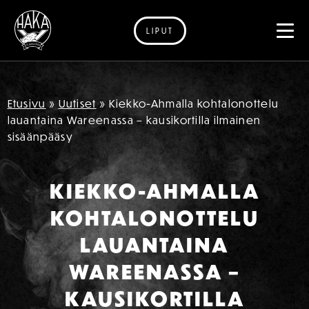
LIPUT
Siirry sisältöön
Etusivu
»
Uutiset
»
Kiekko-Ahmalla kohtalonottelu
lauantaina Wareenassa – kausikortilla ilmainen
sisäänpääsy
KIEKKO-AHMALLA
KOHTALONOTTELU
LAUANTAINA
WAREENASSA –
KAUSIKORTILLA