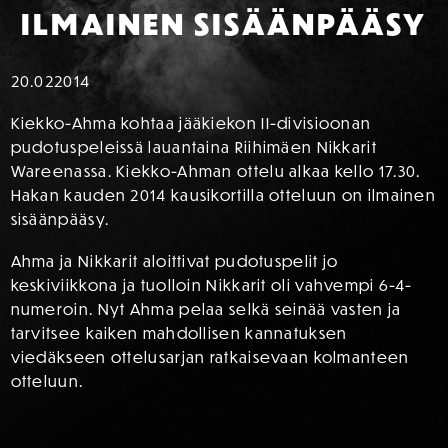
ILMAINEN SISÄÄNPÄÄSY
20.02
2014
Kiekko-Ahma kohtaa jääkiekon II-divisioonan
pudotuspeleissä lauantaina Riihimäen Nikkarit
Wareenassa. Kiekko-Ahman ottelu alkaa kello 17.30.
Hakan kauden 2014 kausikortilla otteluun on ilmainen
sisäänpääsy.
Ahma ja Nikkarit aloittivat pudotuspelit jo
keskiviikkona ja tuolloin Nikkarit oli vahvempi 6-4-
numeroin. Nyt Ahma pelaa selkä seinää vasten ja
tarvitsee kaiken mahdollisen kannatuksen
viedäkseen ottelusarjan ratkaisevaan kolmanteen
otteluun.