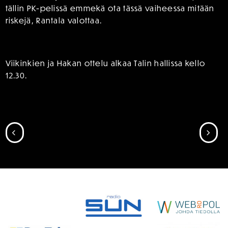
tällin PK-pelissä emmekä ota tässä vaiheessa mitään
riskejä, Rantala valottaa.
Viikinkien ja Hakan ottelu alkaa Talin hallissa kello
12.30.
SIIRRY EDELLISEEN
SII
SPONSORIT