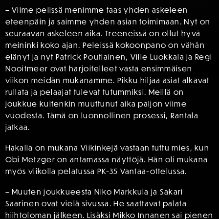
– Viime pelissä menimme taas yhden askeleen
eteenpäin ja saimme yhden asian toimimaan. Nyt on
seuraavan askeleen aika. Treeneissä on ollut hyvä
meininki koko ajan. Peleissä kokoonpano on vähän
elänyt ja nyt Patrick Poutiainen, Ville Luokkala ja Regi
Nooitmeer ovat harjoitelleet vasta ensimmäisen
viikon meidän mukanamme. Pikku hiljaa asiat alkavat
rullata ja pelaajat tulevat tutummiksi. Meillä on
joukkue kuitenkin muuttunut aika paljon viime
vuodesta. Tämä on luonnollinen prosessi, Rantala
jatkaa.
Hakalla on mukana Viikinkejä vastaan tuttu mies, kun
Obi Metzger on antamassa näyttöjä. Hän oli mukana
myös viikolla pelatussa PK-35 Vantaa-ottelussa.
– Muuten joukkueesta Niko Markkula ja Sakari
Saarinen ovat vielä sivussa. He saattavat palata
hiihtoloman jälkeen. Lisäksi Mikko Innanen sai pienen