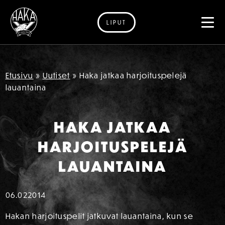
LIPUT
Siirry sisältöön
Etusivu
»
Uutiset
»
Haka jatkaa harjoituspelejä
lauantaina
HAKA JATKAA
HARJOITUSPELEJÄ
LAUANTAINA
06.02
2014
Hakan harjoituspelit jatkuvat lauantaina, kun se