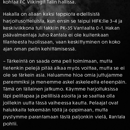
kohtaa FC Viikingit Talin hallissa.
Hakalla on allaan kaksi tappiota edellisistä
harjoitusotteluista, kun ensin se taipui HIFK:lle 3-4 ja
keskiviikkona tuli takkiin PK-35 Vantaalta 0-1. Hakan
päävalmentaja Juho Rantala ei ole kuitenkaan
tilanteesta huolissaan, vaan keskittyminen on koko
ajan oman pelin kehittämisessä.
– Tärkeintä on saada oma peli toimimaan, mutta
tietenkin pelejä pitää alkaa myös voittaa, mutta se ei
ole se tärkein asia. Haluamme hioa omia juttujamme
paremmiksi ja menemme askel askeleelta eteenpäin.
Tämä on tällainen jatkumo. Käymme harjoituksissa
läpi pelitapaa ja pelillisiä asioita ja se saattaa olla
joillekin uutta tässä vaiheessa kautta. Pelaajat ovat
halukkaita tekemään töitä ja oppimaan, mutta
pystymme parantamaan tästä paljonkin vielä, Rantala
pohtii.