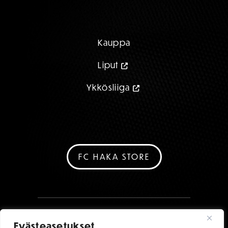
Kauppa
Liput
Ykkösliiga
FC HAKA STORE
Evästeasetukset