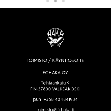
TOIMISTO / KÄYNTIOSOITE
FC HAKA OY
Tehtaankatu 9
FIN-37600 VALKEAKOSKI
puh:
+358 404841934
toimisto@fchaka.fi