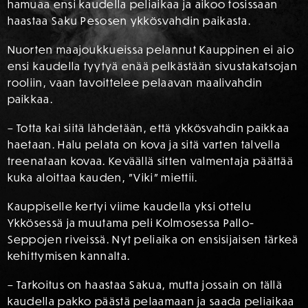
hamuaa ensi kaudella peliaikaa ja aikoo tosissaan
haastaa Saku Pesosen ykkösvahdin paikasta.
Nuorten maajoukkueissa pelannut Kauppinen ei aio
ensi kaudella tyytyä enää pelkästään sivustakatsojan
rooliin, vaan tavoittelee pelaavan maalivahdin
paikkaa.
– Totta kai siitä lähdetään, että ykkösvahdin paikkaa
haetaan. Halu pelata on kova ja sitä varten talvella
treenataan kovaa. Keväällä sitten valmentaja päättää
kuka aloittaa kauden, ”Viki” miettii.
Kauppiselle kertyi viime kaudella yksi ottelu
Ykkösessä ja muutama peli Kolmosessa Pallo-
Seppojen riveissä. Nyt peliaika on ensisijaisen tärkeä
kehittymisen kannalta.
– Tarkoitus on haastaa Sakua, mutta jossain on tällä
kaudella pakko päästä pelaamaan ja saada peliaikaa