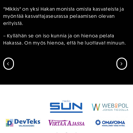
”Mikkis” on yksi Hakan monista omista kasvateista ja
myöntää kasvattajaseurassa pelaamisen olevan
erityistä.
– Kyllähän se on iso kunnia ja on hienoa pelata
Hakassa. On myös hienoa, että he luottavat minuun.
SIIRRY EDELLISEEN
SII
SPONSORIT