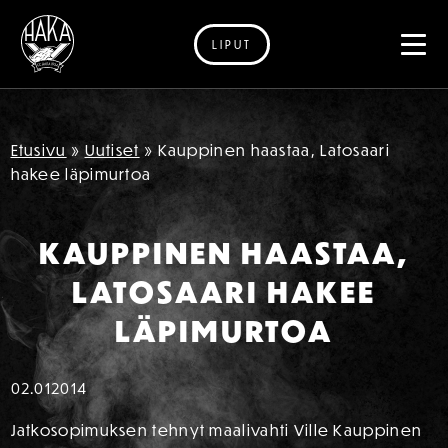
LIPUT
Siirry sisältöön
Etusivu
»
Uutiset
»
Kauppinen haastaa, Latosaari
hakee läpimurtoa
KAUPPINEN HAASTAA,
LATOSAARI HAKEE
LÄPIMURTOA
02.01
2014
Jatkosopimuksen tehnyt maalivahti Ville Kauppinen