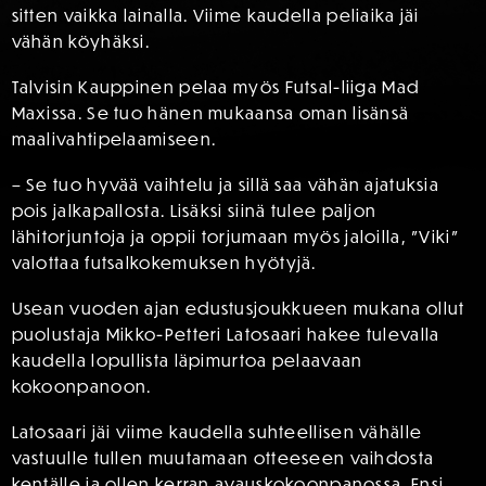
sitten vaikka lainalla. Viime kaudella peliaika jäi
vähän köyhäksi.
Talvisin Kauppinen pelaa myös Futsal-liiga Mad
Maxissa. Se tuo hänen mukaansa oman lisänsä
maalivahtipelaamiseen.
– Se tuo hyvää vaihtelu ja sillä saa vähän ajatuksia
pois jalkapallosta. Lisäksi siinä tulee paljon
lähitorjuntoja ja oppii torjumaan myös jaloilla, ”Viki”
valottaa futsalkokemuksen hyötyjä.
Usean vuoden ajan edustusjoukkueen mukana ollut
puolustaja Mikko-Petteri Latosaari hakee tulevalla
kaudella lopullista läpimurtoa pelaavaan
kokoonpanoon.
Latosaari jäi viime kaudella suhteellisen vähälle
vastuulle tullen muutamaan otteeseen vaihdosta
kentälle ja ollen kerran avauskokoonpanossa. Ensi