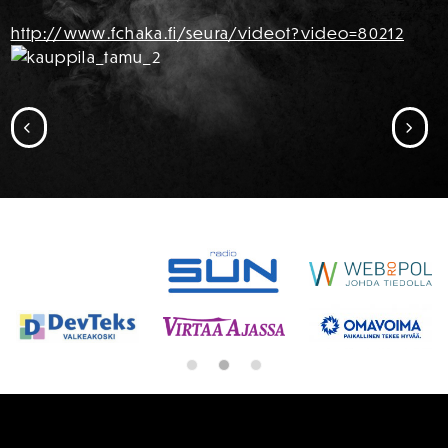
http://www.fchaka.fi/seura/videot?video=80212
SIIRRY EDELLISEEN
SII
SPONSORIT