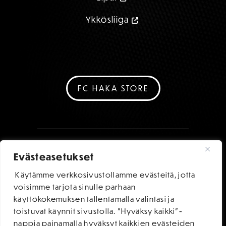
Ykkösliiga
FC HAKA STORE
Evästeasetukset
Käytämme verkkosivustollamme evästeitä, jotta
voisimme tarjota sinulle parhaan
käyttökokemuksen tallentamalla valintasi ja
toistuvat käynnit sivustolla. "Hyväksy kaikki"-
nappia painamalla hyväksyt kaikkien evästeiden