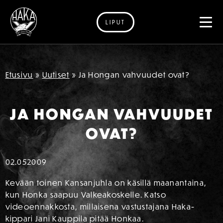
LIPUT
Siirry sisältöön
Etusivu
»
Uutiset
»
Ja Hongan vahvuudet ovat?
JA HONGAN VAHVUUDET
OVAT?
02.05
2009
Kevään toinen Kansanjuhla on käsillä maanantaina,
kun Honka saapuu Valkeakoskelle. Katso
videoennakkosta, millaisena vastustajana Haka-
kippari Jani Kauppila pitää Honkaa.