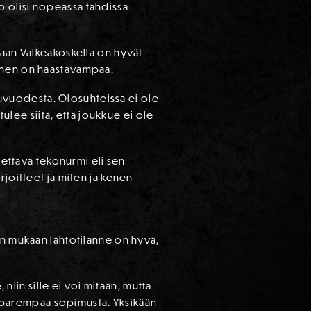
o olisi nopeassa tahdissa
kaan Valkeakoskella on hyvät
minen on haastavampaa.
ppuvuodesta. Olosuhteissa ei ole
tulee siitä, että joukkue ei ole
tettävä tekonurmi eli sen
rjoitteet ja miten ja kenen
an mukaan lähtötilanne on hyvä,
 niin sille ei voi mitään, mutta
ta parempaa sopimusta. Yksikään