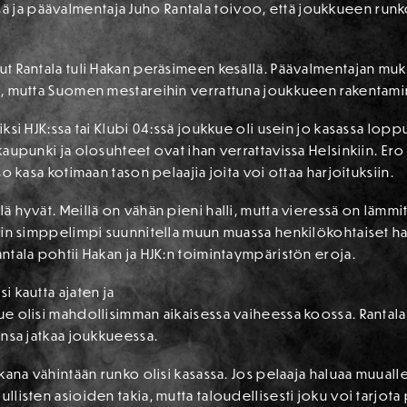
 ja päävalmentaja Juho Rantala toivoo, että joukkueen runk
lut Rantala tuli Hakan peräsimeen kesällä. Päävalmentajan mu
ata, mutta Suomen mestareihin verrattuna joukkueen rakenta
kiksi HJK:ssa tai Klubi 04:ssä joukkue oli usein jo kasassa lo
kaupunki ja olosuhteet ovat ihan verrattavissa Helsinkiin. Ero 
iso kasa kotimaan tason pelaajia joita voi ottaa harjoituksiin.
lä hyvät. Meillä on vähän pieni halli, mutta vieressä on lämmi
 vain simppelimpi suunnitella muun muassa henkilökohtaiset ha
Rantala pohtii Hakan ja HJK:n toimintaympäristön eroja.
i kautta ajaten ja
kue olisi mahdollisimman aikaisessa vaiheessa koossa. Rantal
lunsa jatkaa joukkueessa.
ikana vähintään runko olisi kasassa. Jos pelaaja haluaa muualle,
lullisten asioiden takia, mutta taloudellisesti joku voi tarjo