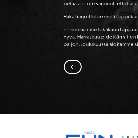
pelaaja ei ole sanonut, että halua
Haka harjoittelee vielä loppukuu
– Treenaamme lokakuun loppuun sa
hyvä. Marraskuu pidetään sitten
paljon. Joulukuussa aloitamme sit
SIIRRY EDELLISEEN
SPONSORIT