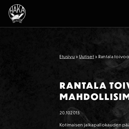
Siirry sisältöön
Etusivu
»
Uutiset
»
Rantala toivo
RANTALA TO
MAHDOLLISI
20.10
2013
Kotimaisen jalkapallokauden pää