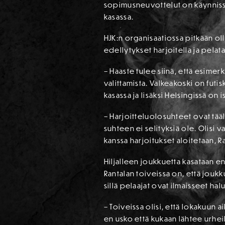
sopimusneuvottelut on käynnissä
kasassa.
HJK:n organisaatiossa pitkään ol
edellytykset harjoitella ja pel
– Haaste tulee siinä, että esimer
valittamista. Valkeakoski on futis
kasassa ja lisäksi Helsingissä on 
– Harjoitteluolosuhteet ovat tääl
suhteen ei selityksiä ole. Olisi
kanssa harjoitukset aloitetaan, 
Hiljalleen joukkuetta kasataan ens
Rantalan toiveissa on, että jouk
sillä pelaajat ovat ilmaisseet ha
– Toiveissa olisi, että lokakuun a
en usko että kukaan lähtee urhei