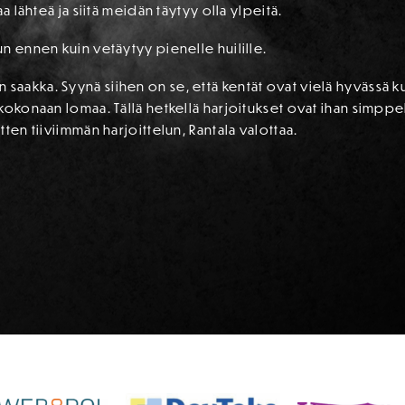
a lähteä ja siitä meidän täytyy olla ylpeitä.
n ennen kuin vetäytyy pienelle huilille.
akka. Syynä siihen on se, että kentät ovat vielä hyvässä ku
 kokonaan lomaa. Tällä hetkellä harjoitukset ovat ihan simpp
ten tiiviimmän harjoittelun, Rantala valottaa.