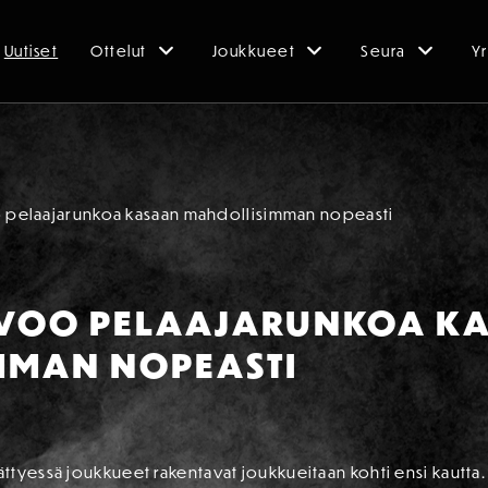
Uutiset
Ottelut
Joukkueet
Seura
Yr
o pelaajarunkoa kasaan mahdollisimman nopeasti
IVOO PELAAJARUNKOA K
MMAN NOPEASTI
ttyessä joukkueet rakentavat joukkueitaan kohti ensi kautta