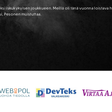
si iskukykyisen joukkueen. Meillä oli tänä vuonna loistava 
yisi, Pesonen muistuttaa.