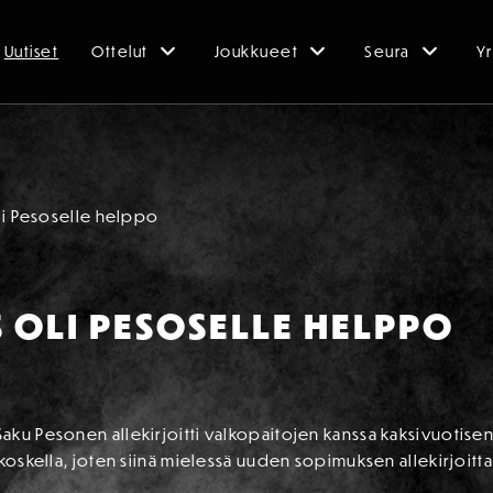
Uutiset
Ottelut
Joukkueet
Seura
Yr
li Pesoselle helppo
 OLI PESOSELLE HELPPO
aku Pesonen allekirjoitti valkopaitojen kanssa kaksivuotis
akoskella, joten siinä mielessä uuden sopimuksen allekirjoitta