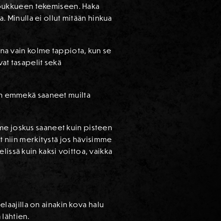
a joukkueen tekemiseen. Haka
a. Minulla ei ollut mitään hinkua
na vain kolme tappiota, kun se
vat tasapelit sekä
aan emmekä saaneet muilta
mme joskus saaneet kuin pisteen
ut niin merkitystä jos hävisimme
lissä kuin kaksi voittoa, vaikka
aajilla on ainakin kova halu
 lähtien.