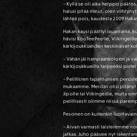
– Kyllä se oli aika helppo päätös
halusi pitää minut, olen viihtynyt
lähteä pois, kaudesta 2009 Haka
Hakan kausi päättyi lauantaina, k
hävisi KooTeePeelle, Viikingeill
kärkijoukkueiden keskinäiset ko
– Vähän jäi hampaankoloon ja vai
kärkijoukkueilta tarpeeksi piste
– Pelillisten tapahtumien perus
mukaamme. Meidän olisi pitänyt py
Jipolle tai Viikingeille, mutta 
pelillisesti olimme niissä parem
Pesonen on kuitenkin luottavain
– Aivan varmasti taistelemme no
jatkaa. Juho pääsee nyt rakentam