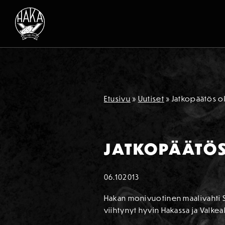
Siirry sisältöön
Etusivu
»
Uutiset
»
Jatkopäätös o
JATKOPÄÄTÖS
06.10
2013
Hakan monivuotinen maalivahti S
viihtynyt hyvin Hakassa ja Valke