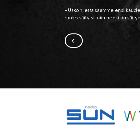
– Uskon, että saamme ensi kaudek
runko säilyisi, niin henkikin säil
SIIRRY EDELLISEEN
SPONSORIT