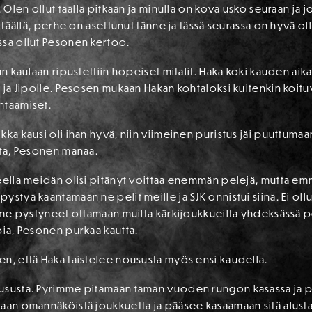
. Olen ollut täällä pitkään ja minulla on kova usko seuraan j
 täällä, perhe on asettunut tänne ja tässä seurassa on hyvä oll
ssa ollut Pesonen kertoo.
un kaulaan ripustettiin hopeiset mitalit.
Haka koki kauden aika
e ja Jipolle. Pesosen mukaan Hakan kohtaloksi kuitenkin koitu
htaamiset.
kka kausi oli ihan hyvä, niin viimeinen puristus jäi puuttum
itä, Pesonen manaa.
teella meidän olisi pitänyt voittaa enemmän pelejä, mutta e
styä kääntämään ne pelit meille ja SJK onnistui siinä. Ei oll
emme pystyneet ottamaan muilta kärkijoukkueilta yhdeksässä pe
pia, Pesonen purkaa kautta.
en, että Haka taistelee noususta myös ensi kaudella.
ususta. Pyrimme pitämään tämän vuoden rungon kasassa ja pel
aan omannäköistä joukkuetta ja pääsee kasaamaan sitä alusta