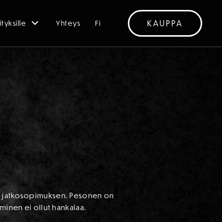
KAUPPA
ityksille
Yhteys
Fi
en jatkosopimuksen. Pesonen on
minen ei ollut hankalaa.