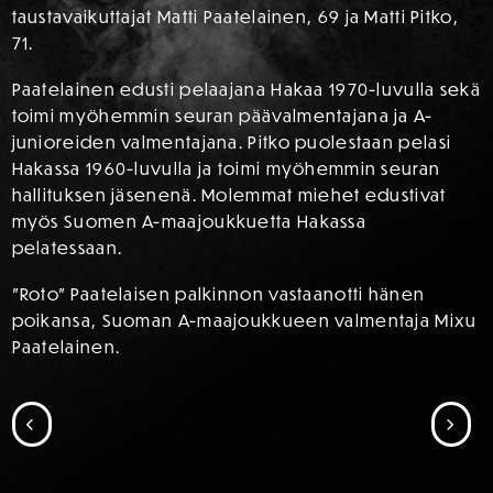
taustavaikuttajat Matti Paatelainen, 69 ja Matti Pitko,
71.
Paatelainen edusti pelaajana Hakaa 1970-luvulla sekä
toimi myöhemmin seuran päävalmentajana ja A-
junioreiden valmentajana. Pitko puolestaan pelasi
Hakassa 1960-luvulla ja toimi myöhemmin seuran
hallituksen jäsenenä. Molemmat miehet edustivat
myös Suomen A-maajoukkuetta Hakassa
pelatessaan.
”Roto” Paatelaisen palkinnon vastaanotti hänen
poikansa, Suoman A-maajoukkueen valmentaja Mixu
Paatelainen.
SIIRRY EDELLISEEN
SII