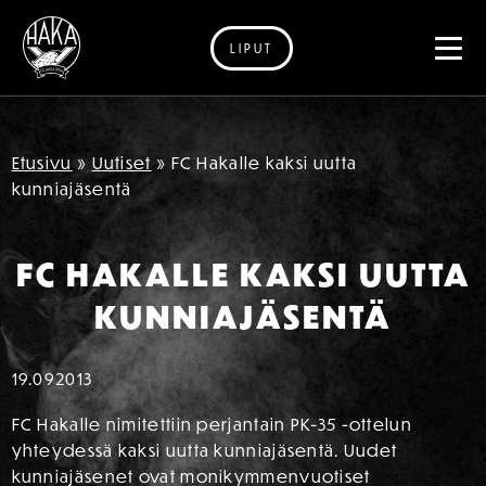
LIPUT
Siirry sisältöön
Etusivu
»
Uutiset
»
FC Hakalle kaksi uutta
kunniajäsentä
FC HAKALLE KAKSI UUTTA
KUNNIAJÄSENTÄ
19.09
2013
FC Hakalle nimitettiin perjantain PK-35 -ottelun
yhteydessä kaksi uutta kunniajäsentä. Uudet
kunniajäsenet ovat monikymmenvuotiset