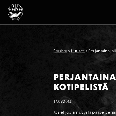
Siirry sisältöön
Etusivu
»
Uutiset
»
Perjantaina jä
PERJANTAINA
KOTIPELISTÄ
17.09
2013
Jos et jostain syystä pääse perja