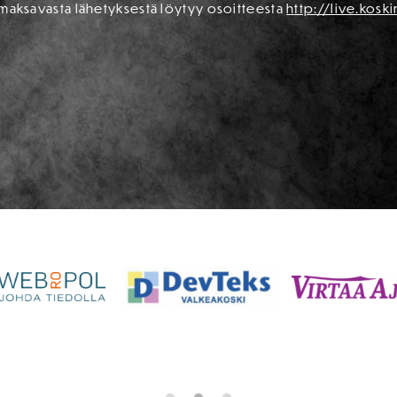
oa maksavasta lähetyksestä löytyy osoitteesta
http://live.koski