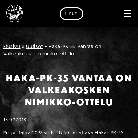
LIPUT
Siirry sisältöön
Etusivu
»
Uutiset
»
Haka-PK-35 Vantaa on
Valkeakosken nimikko-ottelu
HAKA-PK-35 VANTAA ON
VALKEAKOSKEN
NIMIKKO-OTTELU
15.09
2013
Perjantaina 20.9 kello 18.30 pelattava Haka- PK-35