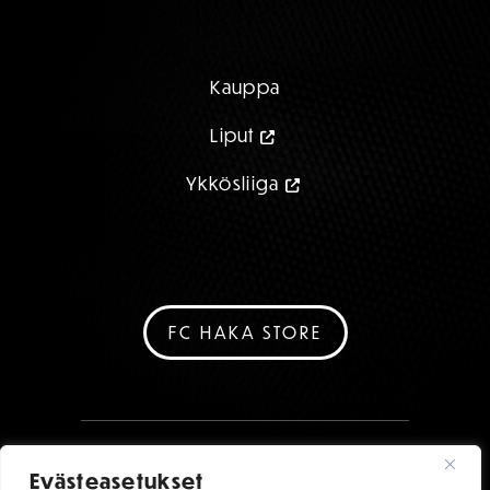
Kauppa
Liput
Ykkösliiga
FC HAKA STORE
Evästeasetukset