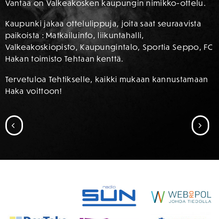
Vantaa on Valkeakosken kaupungin nimikko-ottelu.
Kaupunki jakaa ottelulippuja, joita saat seuraavista
paikoista : Matkailuinfo, liikuntahalli,
Valkeakoskiopisto, Kaupungintalo, Sportia Seppo, FC
Hakan toimisto Tehtaan kenttä.
Tervetuloa Tehtikselle, kaikki mukaan kannustamaan
Haka voittoon!
SIIRRY EDELLISEEN
SII
SPONSORIT