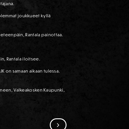
tajana.
 Molemmat joukkueet kyllä
 eteenpäin, Rantala painottaa.
n, Rantala iloitsee.
SJK on samaan aikaan tulessa.
ineen, Valkeakosken Kaupunki,
SIIRRY SEURAAVAAN