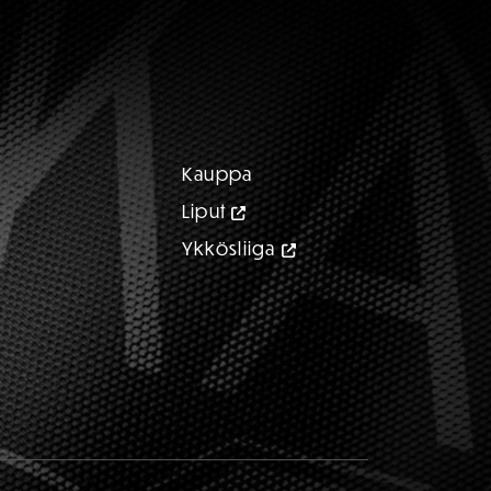
Kauppa
Liput
Ykkösliiga