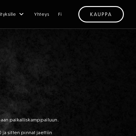
KAUPPA
ityksille
Yhteys
Fi
nmaan paikalliskamppailuun.
a sitten pinnat jaettiin