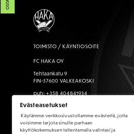
TOIMISTO / KÄYNTIOSOITE
FC HAKA OY
Tehtaankatu 9
FIN-37600 VALKEAKOSKI
puh:
+358 404841934
Evästeasetukset
toimisto@fchaka.fi
Käytämme verkkosivustollamme evästeitä, jotta
voisimme tarjota sinulle parhaan
käyttökokemuksen tallentamalla valintasi ja