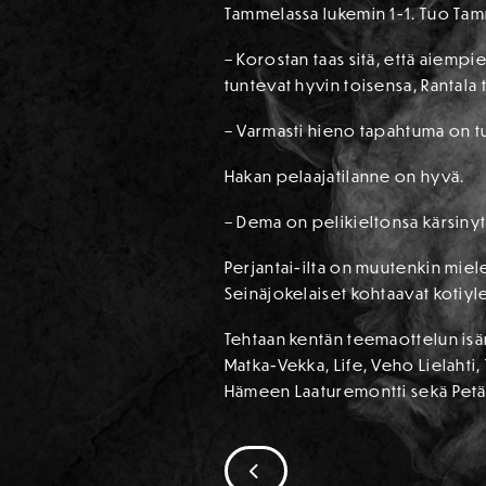
Tammelassa lukemin 1-1. Tuo Tam
– Korostan taas sitä, että aiempi
tuntevat hyvin toisensa, Rantala 
– Varmasti hieno tapahtuma on t
Hakan pelaajatilanne on hyvä.
– Dema on pelikieltonsa kärsinyt 
Perjantai-ilta on muutenkin miel
Seinäjokelaiset kohtaavat kotiy
Tehtaan kentän teemaottelun is
Matka-Vekka, Life, Veho Lielahti
Hämeen Laaturemontti sekä Petä
SIIRRY EDELLISEEN