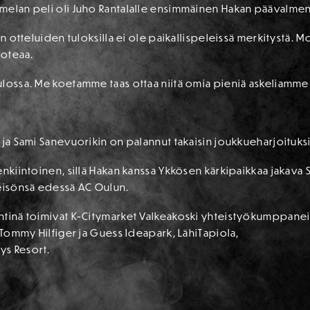
melan peli oli Juho Rantalalle ensimmäinen Hakan päävalmen
en otteluiden tuloksilla ei ole paikallispeleissä merkitystä.
toteaa.
ulossa. Me koetamme taas ottaa niitä omia pieniä askeliamme
ja Sami Sanevuorikin on palannut takaisin joukkueharjoituksii
enkiintoinen, sillä Hakan kanssa Ykkösen kärkipaikkaa jakava 
leisönsä edessä AC Oulun.
äntinä toimivat K-Citymarket Valkeakoski yhteistyökumppane
, Tommy Hilfiger ja Guess Ideapark, LähiTapiola,
ys Resort.