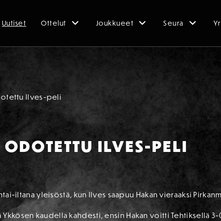
Uutiset
Ottelut
Joukkueet
Seura
Yr
otettu Ilves-peli
ODOTETTU ILVES-PELI
ntai-iltana yleisöstä, kun Ilves saapuu Hakan vieraaksi Pirka
kkösen kaudella kahdesti, ensin Hakan voitti Tehtiksellä 3-0 j