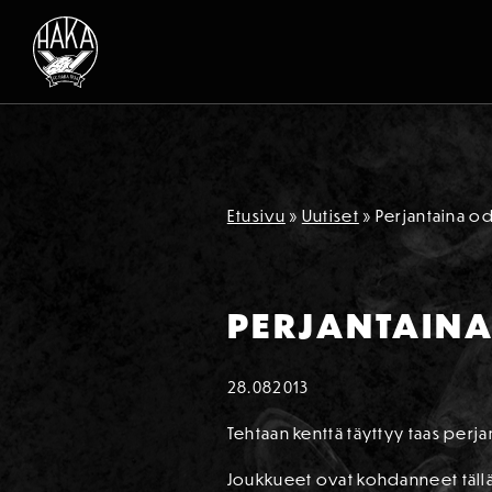
Siirry sisältöön
Etusivu
»
Uutiset
»
Perjantaina od
PERJANTAINA 
28.08
2013
Tehtaan kenttä täyttyy taas perja
Joukkueet ovat kohdanneet tällä Y