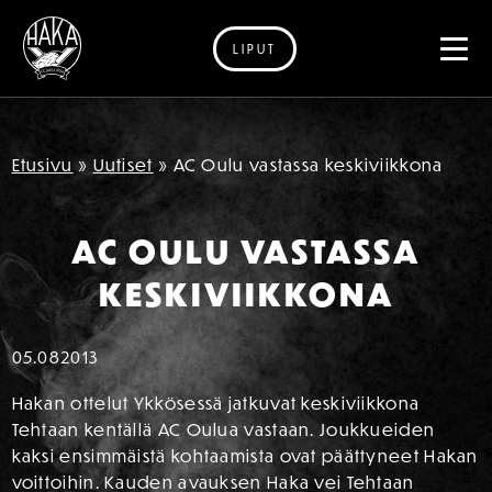
LIPUT
Siirry sisältöön
Etusivu
»
Uutiset
»
AC Oulu vastassa keskiviikkona
AC OULU VASTASSA
KESKIVIIKKONA
05.08
2013
Hakan ottelut Ykkösessä jatkuvat keskiviikkona
Tehtaan kentällä AC Oulua vastaan. Joukkueiden
kaksi ensimmäistä kohtaamista ovat päättyneet Hakan
voittoihin. Kauden avauksen Haka vei Tehtaan