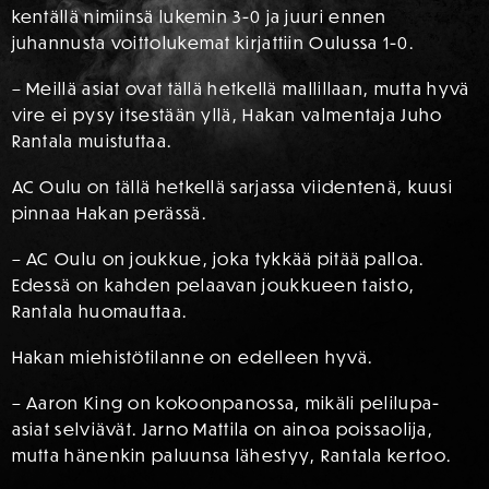
kentällä nimiinsä lukemin 3-0 ja juuri ennen
juhannusta voittolukemat kirjattiin Oulussa 1-0.
– Meillä asiat ovat tällä hetkellä mallillaan, mutta hyvä
vire ei pysy itsestään yllä, Hakan valmentaja Juho
Rantala muistuttaa.
AC Oulu on tällä hetkellä sarjassa viidentenä, kuusi
pinnaa Hakan perässä.
– AC Oulu on joukkue, joka tykkää pitää palloa.
Edessä on kahden pelaavan joukkueen taisto,
Rantala huomauttaa.
Hakan miehistötilanne on edelleen hyvä.
– Aaron King on kokoonpanossa, mikäli pelilupa-
asiat selviävät. Jarno Mattila on ainoa poissaolija,
mutta hänenkin paluunsa lähestyy, Rantala kertoo.