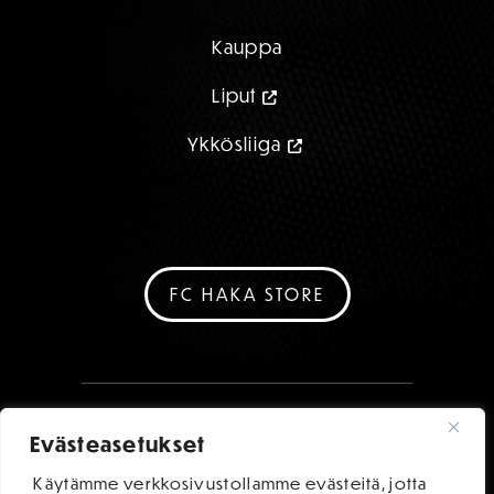
Kauppa
Liput
Ykkösliiga
FC HAKA STORE
Evästeasetukset
Käytämme verkkosivustollamme evästeitä, jotta