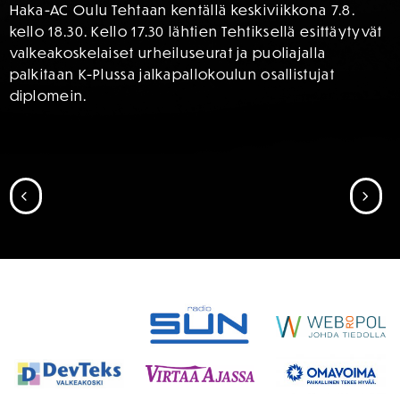
Haka-AC Oulu Tehtaan kentällä keskiviikkona 7.8.
kello 18.30. Kello 17.30 lähtien Tehtiksellä esittäytyvät
valkeakoskelaiset urheiluseurat ja puoliajalla
palkitaan K-Plussa jalkapallokoulun osallistujat
diplomein.
SIIRRY EDELLISEEN
SII
SPONSORIT