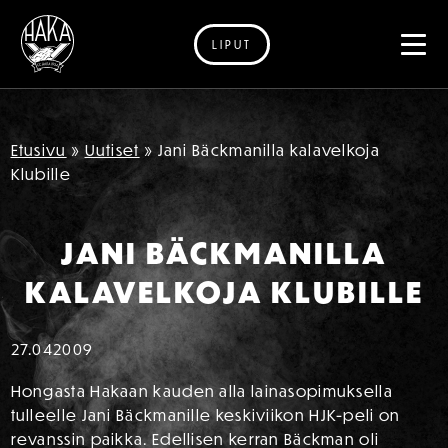
LIPUT
Siirry sisältöön
Etusivu
»
Uutiset
»
Jani Bäckmanilla kalavelkoja
Klubille
JANI BÄCKMANILLA
KALAVELKOJA KLUBILLE
27.04
2009
Hongasta Hakaan kauden alla lainasopimuksella
tulleelle Jani Bäckmanille keskiviikon HJK-peli on
revanssin paikka. Edellisen kerran Bäckman oli