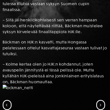
tulessa Klubia vastaan syksyn Suomen cupin
finaalissa.
– Siitä jäi henkilökohtaisesti sen verran hampaan
koloon, että näytettävää riittää, Bäckman muistelee
syksyn kirvelevää finaalitappiota HJK:lle.
Bäckman on HJK:n kasvatti, mutta Hongassa
pelatessaan ottelut kasvattajaseuraa vastaan tulivat jo
tutuiksi.
– Kolme kertaa olen jo HJK:n kohdannut, joten
avauspelin jännitystä ei tässä pelissä ole. Mutta
kyllähän HJK-peleissä aina jonkinlainen erityislataus
on, Bäckman huomauttaa.
SIIRRY EDELLISEEN
SII