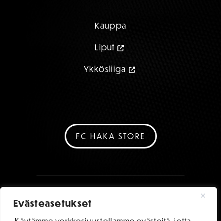
Kauppa
Liput
Ykkösliiga
FC HAKA STORE
Evästeasetukset
Käytämme verkkosivustollamme evästeitä, jotta