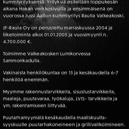
kummiyrityksensä. Yrityksiä esitellään loppukesän
aikana Hakan verkkosivuilla ja ensimmäisenä on
vuorossa Jussi Aallon kummiyritys Rautia Valkeakoski.
JF-Rauta Oy on perustettu marraskuussa 2004 ja
liiketoiminta alkoi 01.01.2005 ja vuosimyynti n.
4.700.000 €.
Toimimme Valkeakosken Lumikorvessa
Sammonkadulla.
Vakinaista henkilökuntaa on 13 ja kesäkaudella 6-7
henkilöä enemmän.
Myymme rakennustarvikkeita, sisustustarvikkeita,
maaleja, puutavaraa, työkaluja, LVIS- tarvikkeita ja
ym. rakentamiseen liittyvää.
Puutarhamyymälä kesäkaudella maaliskuulta-
syyskuulle puutarhakoneineen ja grillivalikoimineen.