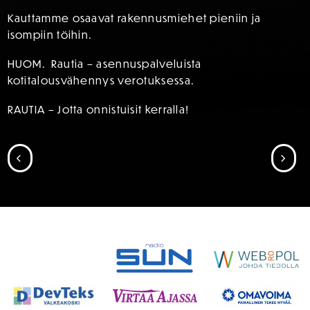
Kauttamme osaavat rakennusmiehet pieniin ja
isompiin töihin.
HUOM. Rautia – asennuspalveluista
kotitalousvähennys verotuksessa.
RAUTIA – Jotta onnistuisit kerralla!
SIIRRY EDELLISEEN
SII
SPONSORIT