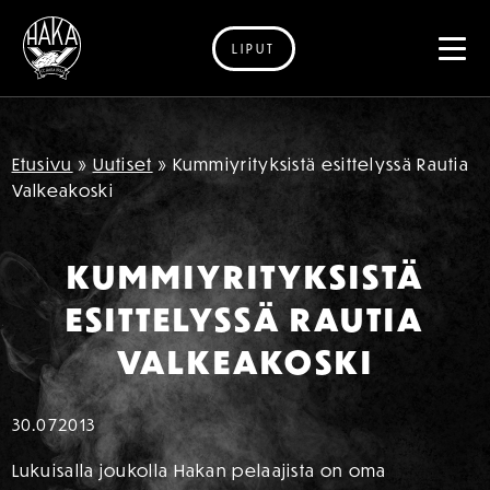
LIPUT
Siirry sisältöön
Etusivu
»
Uutiset
»
Kummiyrityksistä esittelyssä Rautia
Valkeakoski
KUMMIYRITYKSISTÄ
ESITTELYSSÄ RAUTIA
VALKEAKOSKI
30.07
2013
Lukuisalla joukolla Hakan pelaajista on oma