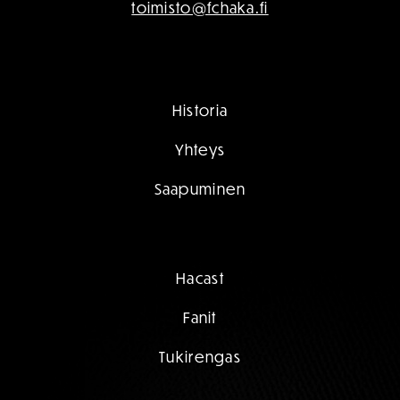
toimisto@fchaka.fi
Historia
Yhteys
Saapuminen
Hacast
Fanit
Tukirengas