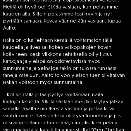
Meillä oli hyvä peli SJK:ta vastaan, kun pelasimme
kauden alla. Silloin pelasimme tosi hyvin ja nyt
pyritään samaan. Kovaa väännetään vastaan, lupaa
Aalto.
Haka on ollut Tehtaan kentällä voittamaton tällä
kaudella ja Ilves sai kokea valkopaitojen kovan
kotivireen. Keskiviikkona Tehtiksellä oli yli 2100
katsojaa ja yleisöä on odotettavissa myös
sunnuntaina ja Seinäjoeltakin on tulossa runsaasti
faneja otteluun. Aalto toivoo yleisön tuen siivittävän
Hakan voittoon myös sunnuntaina.
– Kotikentällä pitää pystyä voittamaan näitä
kärkijoukkueita. SJK:ta vastaan meidän täytyy jatkaa
samalla tavalla kuin Ilvestä vastaan ja pistää kova
vauhti päälle. Ilves-pelissä oli hyvä tunnelma ja jos
olisi aina sellainen tunnelma, niin olisi kiva pelata,
viisi maalia tällä kaudella viimeistellyt ”Geru” heittää