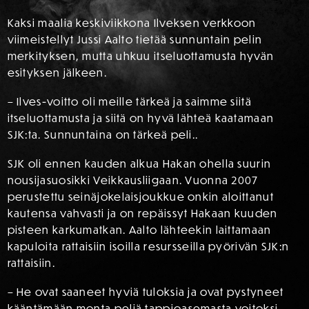
Kaksi maalia keskiviikkona Ilveksen verkkoon
viimeistellyt Jussi Aalto tietää sunnuntain pelin
merkityksen, mutta uhkuu itseluottamusta hyvän
esityksen jälkeen.
– Ilves-voitto oli meille tärkeä ja saimme siitä
itseluottamusta ja siitä on hyvä lähteä kaatamaan
SJK:ta. Sunnuntaina on tärkeä peli..
SJK oli ennen kauden alkua Hakan ohella suurin
nousijasuosikki Veikkausliigaan. Vuonna 2007
perustettu seinäjokelaisjoukkue onkin aloittanut
kautensa vahvasti ja on repäissyt Hakaan kuuden
pisteen karkumatkan. Aalto lähteekin laittamaan
kapuloita rattaisiin isoilla resursseilla pyörivän SJK:n
rattaisiin.
– He ovat saaneet hyviä tuloksia ja ovat pystyneet
kääntämään monta peliä tappioasemasta voitoksi.