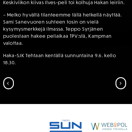
Keskiviikon kiivas Ilves-peli toi kolhuja Hakan leiriin.
– Melko hyvältä tilanteemme tällä hetkellä näyttää.
Sami Sanevuoren suhteen tosin on vielä
kysymysmerkkejä ilmassa. Teppo Syrjänen
puolestaan hakee peliaikaa TPV:stä, Kampman
valottaa.
Haka-SJK Tehtaan kentällä sunnuntaina 9.6. kello
18.30.
SIIRRY EDELLISEEN
SII
SPONSORIT