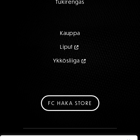
Tukirengas
Kauppa
Liput
Ykkösliiga
FC HAKA STORE