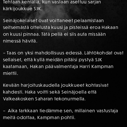
Tehtaan kentällä, kun vastaan asettuu sarjan
kärkijoukkue SJK.
Seinäjokelaiset ovat voittaneet pelaamistaan
seitsemästä ottelusta kuusi ja pisteissä eroa Hakaan
on kuusi pinnaa. Tätä peliä ei siis auta missään
nimessä hävitä.
– Taas on yksi mahdollisuus edessä. Lähtökohdat ovat
sellaiset, että kyllä meidän pitäisi pystyä SJK
kaatamaan, Hakan päävalmentaja Harri Kampman
miettii.
Kevään harjoituskaudella joukkueet kohtasivat
kahdesti. Haka voitti sekä Seinäjoella että
Valkeakosken Saharan tekonurmella.
– Aika tarkkaan tiedämme sen, millainen vastustaja
meitä odottaa, Kampman pohtii.