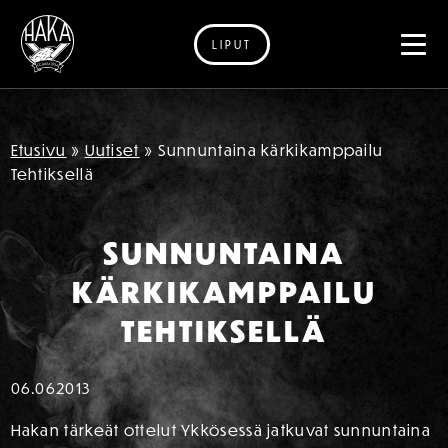
LIPUT
Siirry sisältöön
Etusivu
»
Uutiset
»
Sunnuntaina kärkikamppailu
Tehtiksellä
SUNNUNTAINA
KÄRKIKAMPPAILU
TEHTIKSELLÄ
06.06
2013
Hakan tärkeät ottelut Ykkösessä jatkuvat sunnuntaina