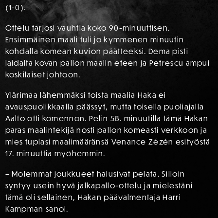
(1-0).
Ottelu tarjosi vauhtia koko 90-minuuttisen.
Ensimmäinen maali tuli jo kymmenen minuutin
kohdalla komean kuvion päätteeksi. Dema pisti
laidalta kovan pallon maalin eteen ja Petrescu ampui
koskilaiset johtoon.
Ylärimaa lähemmäksi toista maalia Haka ei
avauspuolikkaalla päässyt, mutta toisella puoliajalla
Aalto otti komennon. Pelin 58. minuutilla tämä Hakan
paras maalintekijä nosti pallon komeasti verkkoon ja
mies tuplasi maalimääränsä Venance Zézén esityöstä
17. minuuttia myöhemmin.
– Molemmat joukkueet halusivat pelata. Silloin
syntyy usein hyvä jalkapallo-ottelu ja mielestäni
tämä oli sellainen, Hakan päävalmentaja Harri
Kampman sanoi.