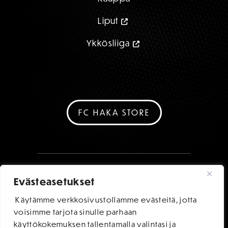
Liput
Ykkösliiga
FC HAKA STORE
Evästeasetukset
Käytämme verkkosivustollamme evästeitä, jotta
voisimme tarjota sinulle parhaan
käyttökokemuksen tallentamalla valintasi ja