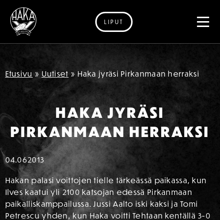
LIPUT
Siirry sisältöön
Etusivu
»
Uutiset
»
Haka jyräsi Pirkanmaan herraksi
HAKA JYRÄSI
PIRKANMAAN HERRAKSI
04.06
2013
Hakan palasi voittojen tielle tärkeässä paikassa, kun
Ilves kaatui yli 2100 katsojan edessä Pirkanmaan
paikalliskamppailussa. Jussi Aalto iski kaksi ja Tomi
Petrescu yhden, kun Haka voitti Tehtaan kentällä 3-0