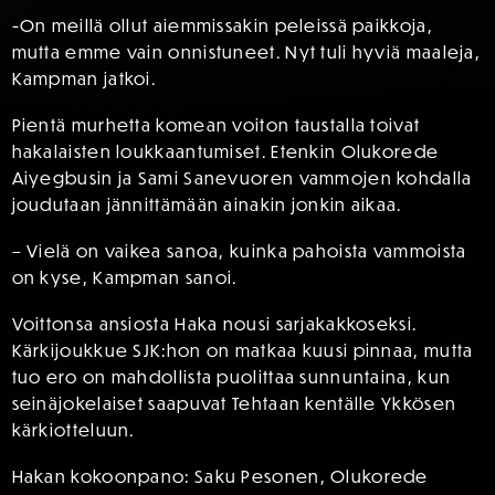
-On meillä ollut aiemmissakin peleissä paikkoja,
mutta emme vain onnistuneet. Nyt tuli hyviä maaleja,
Kampman jatkoi.
Pientä murhetta komean voiton taustalla toivat
hakalaisten loukkaantumiset. Etenkin Olukorede
Aiyegbusin ja Sami Sanevuoren vammojen kohdalla
joudutaan jännittämään ainakin jonkin aikaa.
– Vielä on vaikea sanoa, kuinka pahoista vammoista
on kyse, Kampman sanoi.
Voittonsa ansiosta Haka nousi sarjakakkoseksi.
Kärkijoukkue SJK:hon on matkaa kuusi pinnaa, mutta
tuo ero on mahdollista puolittaa sunnuntaina, kun
seinäjokelaiset saapuvat Tehtaan kentälle Ykkösen
kärkiotteluun.
Hakan kokoonpano: Saku Pesonen, Olukorede