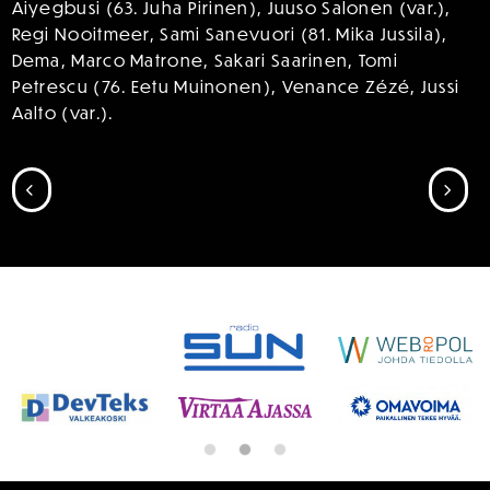
Aiyegbusi (63. Juha Pirinen), Juuso Salonen (var.),
Regi Nooitmeer, Sami Sanevuori (81. Mika Jussila),
Dema, Marco Matrone, Sakari Saarinen, Tomi
Petrescu (76. Eetu Muinonen), Venance Zézé, Jussi
Aalto (var.).
SIIRRY EDELLISEEN
SII
SPONSORIT