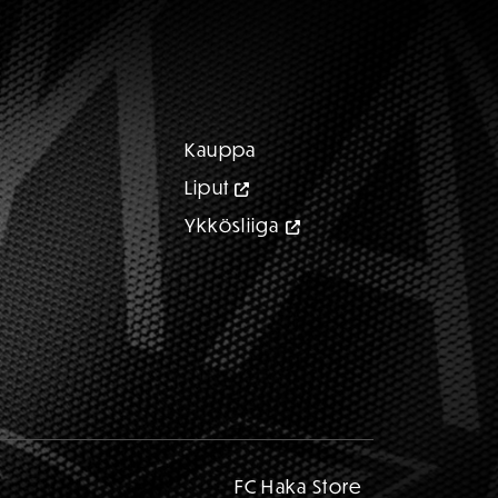
Kauppa
Liput
Ykkösliiga
FC Haka Store