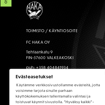
TOIMISTO / KÄYNTIOSOITE
FC HAKA OY
Tehtaankatu 9
FIN-37600 VALKEAKOSKI
puh:
+358 404841934
Evästeasetukset
toimisto@fchaka.fi
Käytämme verkkosivustollamme evästeitä, jotta
voisimme tarjota sinulle parhaan
käyttökokemuksen tallentamalla valintasi ja
toistuvat käynnit sivustolla. "Hyväksy kaikki"-