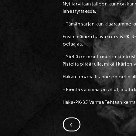
Nyt tarvitaan jälleen kunnon kan
lähestyttäessä.
– Tämän sarjan kun klaaraamme k
Ensimmäinen haaste on siis PK-35
pelaajaa.
– Siellä on monta mielenkiintois
Pisteitä pitää tulla, mikäli kärj
Hakan terveystilanne on pelin al
– Pientä vammaa on ollut, mutta k
Haka-PK-35 Vantaa Tehtaan kentäll
SIIRRY EDELLISEEN