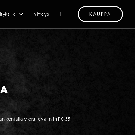
KAUPPA
ityksille
Yhteys
Fi
NA
 kentällä vierailevat niin PK-35