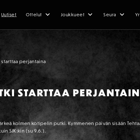
Uutiset
Ottelut
Joukkueet
Seura
Yr
 starttaa perjantaina
TKI STARTTAA PERJANTAI
rkeä kolmen kotipelin putki. Kymmenen päivän sisään Tehtaan
uin SJK:kin (su 9.6.).