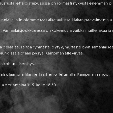
nustusta, että pistepussissa on roimasti nykyistä enemmän p
unnialla, niin olemme taas aikataulussa, Hakan päävalmentaj
. Vantaalaisjoukkueessa on kokemusta vaikka muille jakaa ja 
ta pelaajaa. Taitoa ryhmästä löytyy, mutta he ovat samanlaises
en vauhdissa aiotaan pysyä, Kampman alleviivaa.
la kohtuullisen hyvä.
atsotaan sitä tilannetta sitten ottelun alla, Kampman sanoo.
ä perjantaina 31.5. kello 18.30.