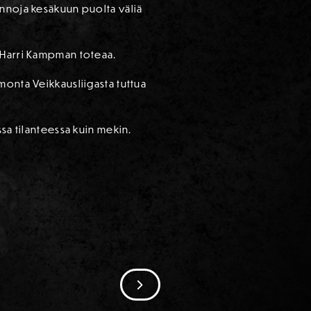
innoja kesäkuun puolta väliä
a Harri Kampman toteaa.
monta Veikkausliigasta tuttua
sa tilanteessa kuin mekin.
SIIRRY SEURAAVAAN