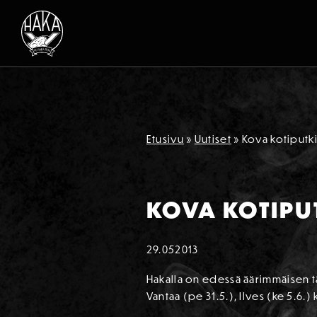
Siirry sisältöön
Etusivu
»
Uutiset
»
Kova kotiputki
KOVA KOTIPU
29.05
2013
Hakalla on edessä äärimmäisen tä
Vantaa (pe 31.5.), Ilves (ke 5.6.) k