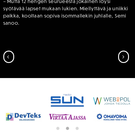
– Mutta 12 hengen seurueesta jokainen löysi
syötävää lapset mukaan lukien. Miellyttävä ja uniikki
paikka, kooltaan sopiva isommallekin juhlalle, Semi
sanoo.
SIIRRY EDELLISEEN
SII
SPONSORIT