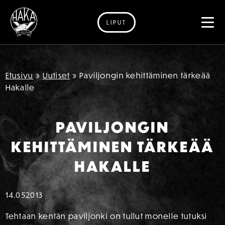
LIPUT
Siirry sisältöön
Etusivu
»
Uutiset
»
Paviljongin kehittäminen tärkeää
Hakalle
PAVILJONGIN
KEHITTÄMINEN TÄRKEÄÄ
HAKALLE
14.05
2013
Tehtaan kentän paviljonki on tullut monelle tutuksi