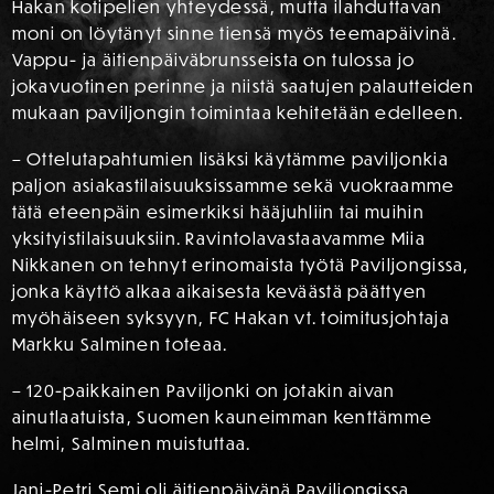
Hakan kotipelien yhteydessä, mutta ilahduttavan
moni on löytänyt sinne tiensä myös teemapäivinä.
Vappu- ja äitienpäiväbrunsseista on tulossa jo
jokavuotinen perinne ja niistä saatujen palautteiden
mukaan paviljongin toimintaa kehitetään edelleen.
– Ottelutapahtumien lisäksi käytämme paviljonkia
paljon asiakastilaisuuksissamme sekä vuokraamme
tätä eteenpäin esimerkiksi hääjuhliin tai muihin
yksityistilaisuuksiin. Ravintolavastaavamme Miia
Nikkanen on tehnyt erinomaista työtä Paviljongissa,
jonka käyttö alkaa aikaisesta keväästä päättyen
myöhäiseen syksyyn, FC Hakan vt. toimitusjohtaja
Markku Salminen toteaa.
– 120-paikkainen Paviljonki on jotakin aivan
ainutlaatuista, Suomen kauneimman kenttämme
helmi, Salminen muistuttaa.
Jani-Petri Semi oli äitienpäivänä Paviljongissa