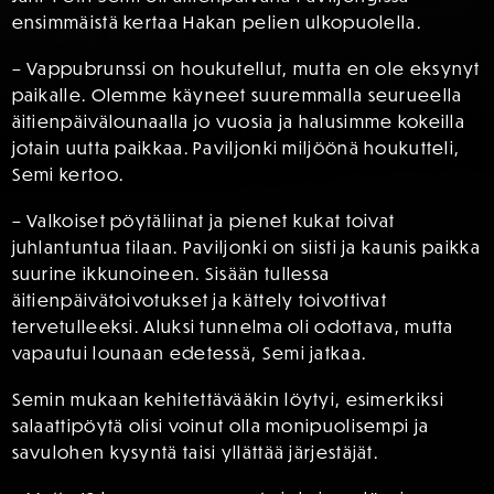
ensimmäistä kertaa Hakan pelien ulkopuolella.
– Vappubrunssi on houkutellut, mutta en ole eksynyt
paikalle. Olemme käyneet suuremmalla seurueella
äitienpäivälounaalla jo vuosia ja halusimme kokeilla
jotain uutta paikkaa. Paviljonki miljöönä houkutteli,
Semi kertoo.
– Valkoiset pöytäliinat ja pienet kukat toivat
juhlantuntua tilaan. Paviljonki on siisti ja kaunis paikka
suurine ikkunoineen. Sisään tullessa
äitienpäivätoivotukset ja kättely toivottivat
tervetulleeksi. Aluksi tunnelma oli odottava, mutta
vapautui lounaan edetessä, Semi jatkaa.
Semin mukaan kehitettävääkin löytyi, esimerkiksi
salaattipöytä olisi voinut olla monipuolisempi ja
savulohen kysyntä taisi yllättää järjestäjät.