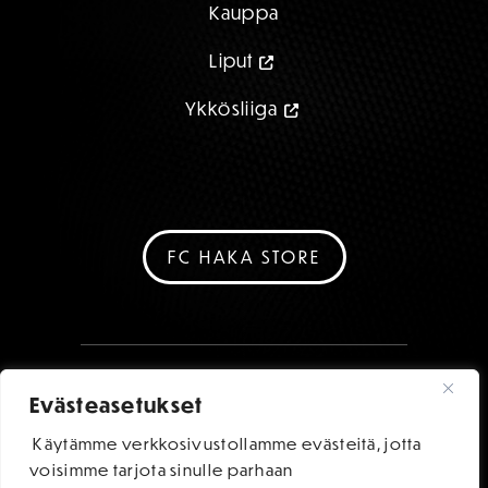
Kauppa
Liput
Ykkösliiga
FC HAKA STORE
Evästeasetukset
Käytämme verkkosivustollamme evästeitä, jotta
voisimme tarjota sinulle parhaan