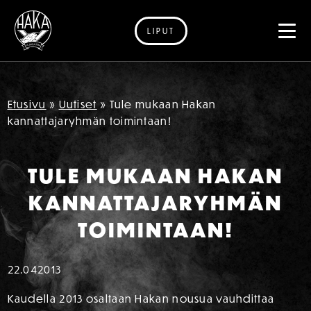
LIPUT
Siirry sisältöön
Etusivu
»
Uutiset
»
Tule mukaan Hakan
kannattajaryhmän toimintaan!
TULE MUKAAN HAKAN
KANNATTAJARYHMÄN
TOIMINTAAN!
22.04
2013
Kaudella 2013 osaltaan Hakan nousua vauhdittaa