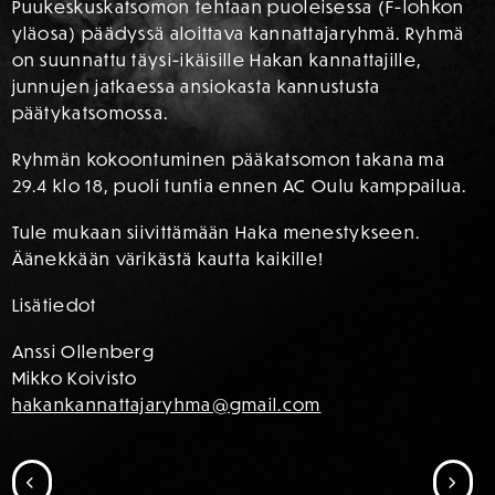
Puukeskuskatsomon tehtaan puoleisessa (F-lohkon
yläosa) päädyssä aloittava kannattajaryhmä. Ryhmä
on suunnattu täysi-ikäisille Hakan kannattajille,
junnujen jatkaessa ansiokasta kannustusta
päätykatsomossa.
Ryhmän kokoontuminen pääkatsomon takana ma
29.4 klo 18, puoli tuntia ennen AC Oulu kamppailua.
Tule mukaan siivittämään Haka menestykseen.
Äänekkään värikästä kautta kaikille!
Lisätiedot
Anssi Ollenberg
Mikko Koivisto
hakankannattajaryhma@gmail.com
SIIRRY EDELLISEEN
SII