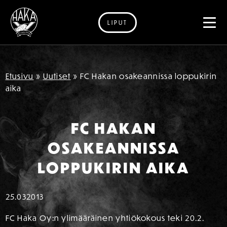
LIPUT
Siirry sisältöön
Etusivu
»
Uutiset
»
FC Hakan osakeannissa loppukirin
aika
FC HAKAN
OSAKEANNISSA
LOPPUKIRIN AIKA
25.03
2013
FC Haka Oy:n ylimääräinen yhtiökokous teki 20.2.