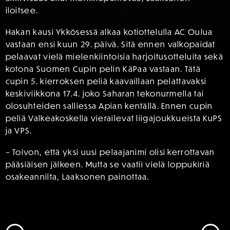
iloitsee.
Hakan kausi Ykkösessä alkaa kotiottelulla AC Oulua
vastaan ensi kuun 29. päivä. Sitä ennen valkopaidat
pelaavat vielä mielenkiintoisia harjoitusotteluita sekä
kotona Suomen Cupin pelin KäPaa vastaan. Tätä
cupin 5. kierroksen peliä kaavaillaan pelattavaksi
keskiviikkona 17.4. joko Saharan tekonurmella tai
olosuhteiden salliessa Apian kentällä. Ennen cupin
peliä Valkeakoskella vierailevat liigajoukkueista KuPS
ja VPS.
– Toivon, että yksi uusi pelaajanimi olisi kerrottavan
pääsiäisen jälkeen. Mutta se vaatii vielä loppukiriä
osakeannilta, Laaksonen painottaa.