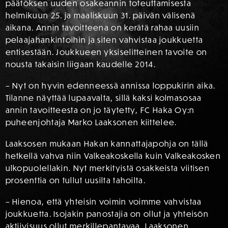
päätöksen uuden osakeannin toteuttamisesta
helmikuun 25. ja maaliskuun 31. päivän välisenä
aikana. Annin tavoitteena on kerätä rahaa uusiin
pelaajahankintoihin ja siten vahvistaa joukkuetta
entisestään. Joukkueen yksiselitteinen tavoite on
nousta takaisin liigaan kaudelle 2014.
– Nyt on hyvin edenneessä annissa loppukirin aika.
Tilanne näyttää lupaavalta, sillä kaksi kolmasosaa
annin tavoitteesta on jo täytetty, FC Haka Oy:n
puheenjohtaja Marko Laaksonen kiittelee.
Laaksosen mukaan Hakan kannattajapohja on tällä
hetkellä vahva niin Valkeakoskella kuin Valkeakosken
ulkopuolellakin. Nyt merkityistä osakkeista viitisen
prosenttia on tullut uusilta tahoilta.
– Hienoa, että yhteisin voimin voimme vahvistaa
joukkuetta. Isojakin panostajia on ollut ja yhteisön
aktiivisuus ollut merkillepantavaa, Laaksonen