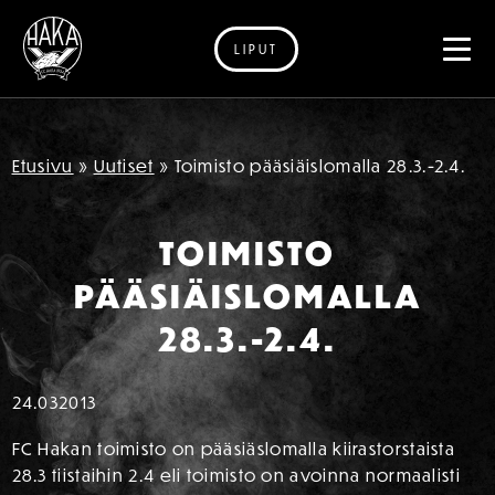
LIPUT
Siirry sisältöön
Etusivu
»
Uutiset
»
Toimisto pääsiäislomalla 28.3.-2.4.
TOIMISTO
PÄÄSIÄISLOMALLA
28.3.-2.4.
24.03
2013
FC Hakan toimisto on pääsiäslomalla kiirastorstaista
28.3 tiistaihin 2.4 eli toimisto on avoinna normaalisti