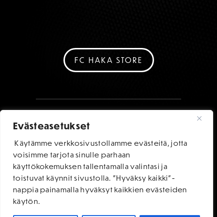
FC HAKA STORE
Evästeasetukset
Käytämme verkkosivustollamme evästeitä, jotta
voisimme tarjota sinulle parhaan
käyttökokemuksen tallentamalla valintasi ja
toistuvat käynnit sivustolla. "Hyväksy kaikki"-
nappia painamalla hyväksyt kaikkien evästeiden
käytön.