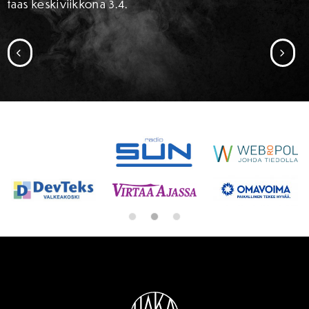
taas keskiviikkona 3.4.
SIIRRY EDELLISEEN
SII
SPONSORIT