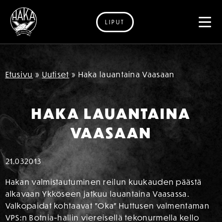
LIPUT
Siirry sisältöön
Etusivu
»
Uutiset
»
Haka lauantaina Vaasaan
HAKA LAUANTAINA
VAASAAN
21.03
2013
Hakan valmistautuminen reilun kuukauden päästä
alkavaan Ykköseen jatkuu lauantaina Vaasassa.
Valkopaidat kohtaavat ”Oka” Huttusen valmentaman
VPS:n Botnia-hallin viereisellä tekonurmella kello