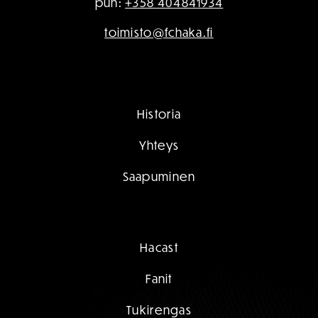
puh:
+358 404841934
toimisto@fchaka.fi
Historia
Yhteys
Saapuminen
Hacast
Fanit
Tukirengas