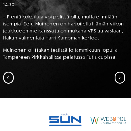
14.30.
– Pieniä kokeiluja voi pelissä olla, mutta ei mitään
isompia. Eetu Muinonen on harjoitellut tämän viikon
joukkueemme kanssa ja on mukana VPS:aa vastaan,
Hakan valmentaja Harri Kampman kertoo.
Muinonen oli Hakan testissä jo tammikuun lopulla
Tampereen Pirkkahallissa pelatussa Futis cupissa.
SIIRRY EDELLISEEN
SII
SPONSORIT