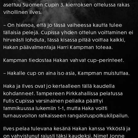
asettuu Suomen Cupin 3. kierroksen ottelussa rakas
vihollinen Ilves.
– On hienoa, että jo tässä vaiheessa kautta tulee
tällaisia pelejä. Cupissa yhden ottelun voittaminen ei
hirveästi lohduta, tässä kisassa pitää voittaa kaikki,
Hakan päävalmentaja Harri Kampman toteaa.
Kampman tiedostaa Hakan vahvat cup-perinteet.
– Hakalle cup on aina iso asia, Kampman muistuttaa.
Haka ja Ilves ovat jo kertaalleen tällä kaudella
kohdanneet. Tampereen Pirkkahallissa pelatussa
Futis Cupissa varsinainen peliaika päättyi
tammikuussa lukemiin 1-1, mutta Haka voitti
turnausvoiton ratkaisseen rangaistuspotkukilpailun.
Ilves pelaa tulevana kesänä Hakan kanssa Ykköstä ja
on vahvistunut rajusti täksi kaudeksi. Nimet Jonne