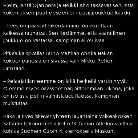
Hjelm, Antti Ojanperä ja Heikki Aho takaavat sen, että
kokemuksen puutteeseen ei nousijajoukkue kaadu.
– Ilves on päässyt rakentamaan joukkuettaan
kaikessa rauhassa. Sen tiedämme, että vaarallinen
joukkue on vastassa, Kampman alleviivaa.
Pitkäaikaispotilas Jarno Mattilan ohella Hakan
kokoonpanosta on sivussa vain Mikko-Petteri
Latosaari.
– Pelaajatilanteemme on tällä hetkellä varsin hyvä.
Olemme myös päässeet harjoittelemaan ulkona, joka
on iso asia peliin valmistauduttaessa, Kampman
muistuttaa.
Haka ja Ilves iskevät yhteen lauantaina Valkeakosken
Saharan tekonurmella kello 13. Tämän ottelun voittaja
kohtaa Suomen Cupin 4. kierroksella Maskun.