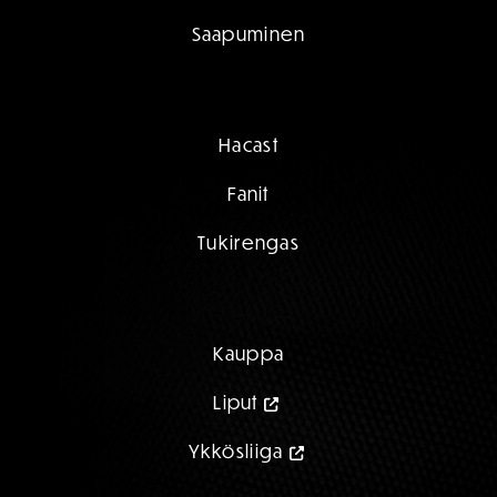
Saapuminen
Hacast
Fanit
Tukirengas
Kauppa
Liput
Ykkösliiga