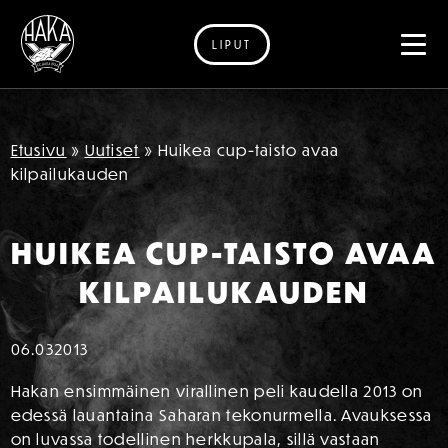
LIPUT
Siirry sisältöön
Etusivu
»
Uutiset
»
Huikea cup-taisto avaa
kilpailukauden
HUIKEA CUP-TAISTO AVAA
KILPAILUKAUDEN
06.03
2013
Hakan ensimmäinen virallinen peli kaudella 2013 on
edessä lauantaina Saharan tekonurmella. Avauksessa
on luvassa todellinen herkkupala, sillä vastaan