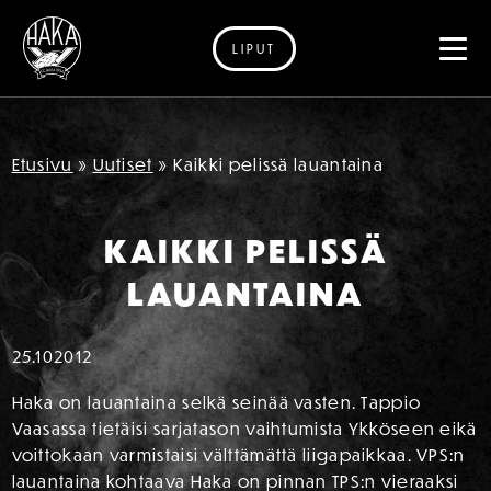
LIPUT
Siirry sisältöön
Etusivu
»
Uutiset
»
Kaikki pelissä lauantaina
KAIKKI PELISSÄ
LAUANTAINA
25.10
2012
Haka on lauantaina selkä seinää vasten. Tappio
Vaasassa tietäisi sarjatason vaihtumista Ykköseen eikä
voittokaan varmistaisi välttämättä liigapaikkaa. VPS:n
lauantaina kohtaava Haka on pinnan TPS:n vieraaksi