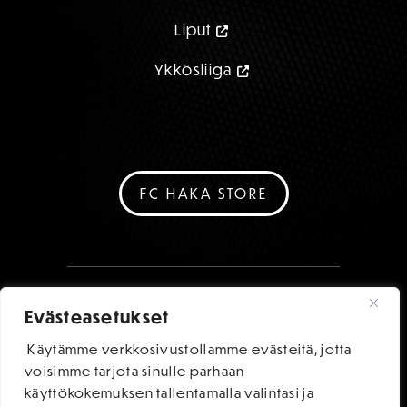
Liput
Ykkösliiga
FC HAKA STORE
Evästeasetukset
Käytämme verkkosivustollamme evästeitä, jotta
voisimme tarjota sinulle parhaan
käyttökokemuksen tallentamalla valintasi ja