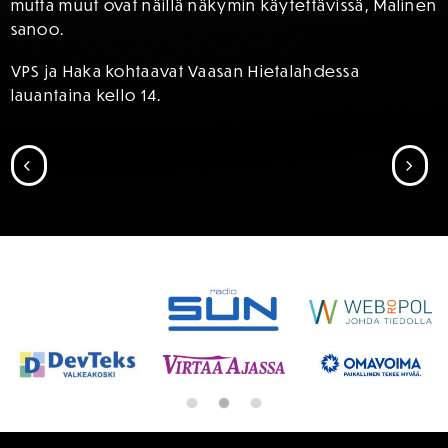
mutta muut ovat näillä näkymin käytettävissä, Malinen
sanoo.
VPS ja Haka kohtaavat Vaasan Hietalahdessa
lauantaina kello 14.
SIIRRY EDELLISEEN
SII
SPONSORIT